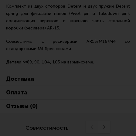
Ремни для IPSC
Комплект из двух стопоров Detent и двух пружин Detent
spring для фиксации пинов (Pivot pin и Takedown pin),
Стрелковые таймеры
соединяющих верхнюю и нижнюю часть ствольной
Холощение и тренировки
коробки (ресивера) AR-15.
Другие аксессуары IPSC
Совместимы с ресиверами AR15/M16/M4 со
Экипировка
стандартными Mil-Spec пинами.
Пневматика
Детали №89, 90, 104, 105 на взрыв-схеме.
Стрелковые очки
Стрелковые наушники
Доставка
Кобуры
Оплата
Подсумки
Отзывы (0)
Перчатки
Разгрузочные системы и защита
Совместимость
Защита головы