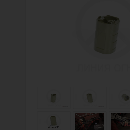
Магазин для тех, кто стреляет
Каталог товаров для стрельбы
Снаряжение для IPSC
Экипировка
Кобуры для IPSC
Пневматика
Паучеры и патронташи
Стрелковые 
Ремни для IPSC
Стрелковые 
Стрелковые таймеры
Кобуры
Холощение и тренировки
Подсумки
Другие аксессуары IPSC
Перчатки