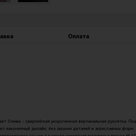
Все разделы
Новости
Мероприятия
авка
Оплата
вет Олива - сверхлёгкая укороченная вертикальная рукоятка. По
т лаконичный дизайн, без лишних деталей и агрессивных форм. 
аползающие» на цевьё в месте крепления рукоятки к планке M-L