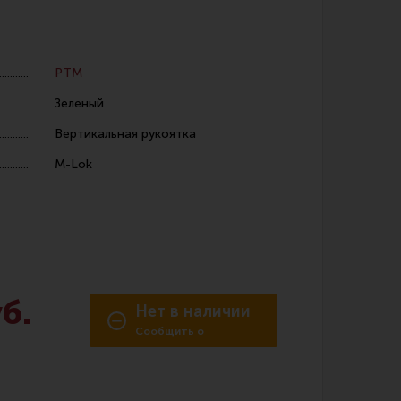
РТМ
Зеленый
Вертикальная рукоятка
 уход за оружием и релоадинг
M-Lok
ая химия
енты и другие аксессуары
 и наборы для чистки
 вишеры, переходники
б.
Нет в наличии
Сообщить о
нг
поступлении