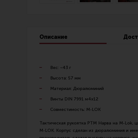
Линия Огня Медиа
Описание
Дост
Вес: ~43 г
Высота: 57 мм
Материал: Дюралюминий
Винты DIN 7991 м4х12
Совместимость: M-LOK
Тактическая рукоятка РТМ Нарва на M-Lok, ц
M-LOK. Корпус сделан из дюралюминия и имее
производитель сделал выступы на корпусе, «н