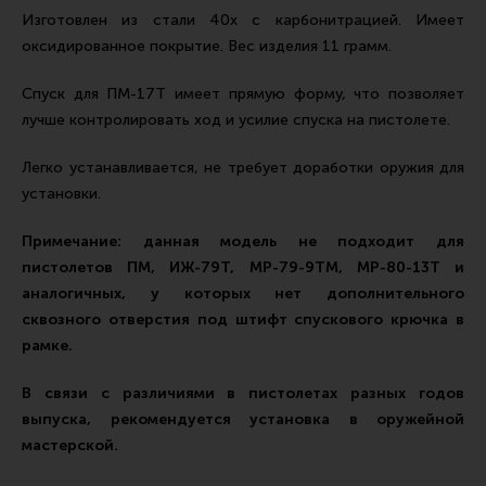
Ремни для IPSC
Изготовлен из стали 40х с карбонитрацией. Имеет
оксидированное покрытие. Вес изделия 11 грамм.
Стрелковые таймеры
Холощение и тренировки
Спуск для ПМ-17Т имеет прямую форму, что позволяет
лучше контролировать ход и усилие спуска на пистолете.
Другие аксессуары IPSC
Экипировка
Легко устанавливается, не требует доработки оружия для
установки.
Пневматика
Стрелковые очки
Примечание: данная модель не подходит для
пистолетов ПМ, ИЖ-79Т, МР-79-9ТМ, МР-80-13Т и
Стрелковые наушники
аналогичных, у которых нет дополнительного
Кобуры
сквозного отверстия под штифт спускового крючка в
рамке.
Подсумки
Перчатки
В связи с различиями в пистолетах разных годов
выпуска, рекомендуется установка в оружейной
Разгрузочные системы и защита
мастерской.
Защита головы