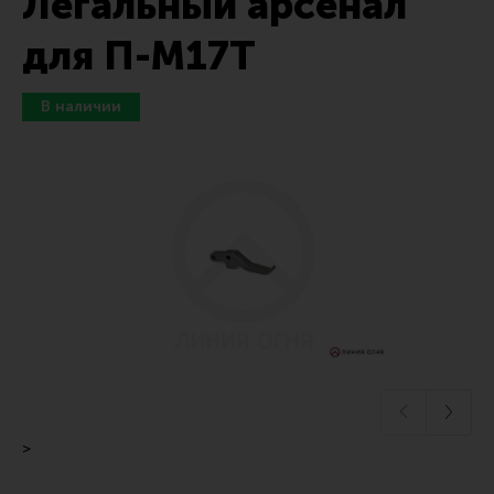
Легальный арсенал
Тактические рукоятки
для П-М17Т
Цевья
Аксессуары для цевья
Дульные устройства
Органы управления
Запасные части (ЗИП)
Кронштейны, кольца, целики, мушки
Коллиматорные прицелы
Оптические прицелы
Магазины
УСМ
Газовая система
>
Возвратная система и буферы