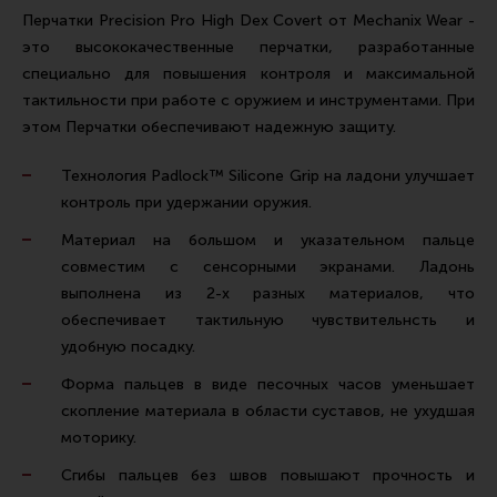
Ремни для IPSC
Перчатки Precision Pro High Dex Covert от Mechanix Wear -
это высококачественные перчатки, разработанные
Стрелковые таймеры
специально для повышения контроля и максимальной
Холощение и тренировки
тактильности при работе с оружием и инструментами. При
Другие аксессуары IPSC
этом Перчатки обеспечивают надежную защиту.
Экипировка
Технология Padlock™ Silicone Grip на ладони улучшает
контроль при удержании оружия.
Пневматика
Материал на большом и указательном пальце
Стрелковые очки
совместим с сенсорными экранами. Ладонь
Стрелковые наушники
выполнена из 2-х разных материалов, что
Кобуры
обеспечивает тактильную чувствительнсть и
удобную посадку.
Подсумки
Форма пальцев в виде песочных часов уменьшает
Перчатки
скопление материала в области суставов, не ухудшая
Разгрузочные системы и защита
моторику.
Защита головы
Сгибы пальцев без швов повышают прочность и