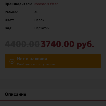
Производитель:
Mechanix Wear
Сошки
Размер:
XL
Антабки и ремни
Цвет:
Песок
Фонари и ЛЦУ
Вид:
Перчатки
Тюнинг для пистолетов
Идеи для подарков
4400.00
3740.00 руб.
Все разделы
Нет в наличии
Магазин для тех, кто стреляет
Сообщить о поступлении
Каталог товаров для стрельбы
Снаряжение для IPSC
Кобуры для IPSC
Описание
Паучеры и патронташи