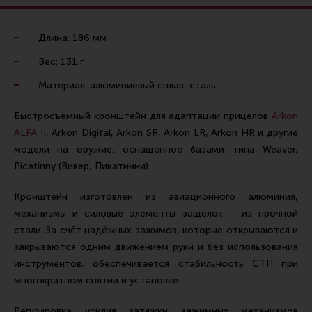
Ремни для IPSC
Стрелковые таймеры
Длина: 186 мм
Холощение и тренировки
Вес: 131 г
Другие аксессуары IPSC
Материал: алюминиевый сплав, сталь
Экипировка
Быстросъемный кронштейн для адаптации прицелов
Arkon
Пневматика
ALFA II
, Arkon Digital, Arkon SR, Arkon LR, Arkon HR и другие
модели на оружие, оснащённое базами типа Weaver,
Стрелковые очки
Picatinny (Вивер, Пикатинни).
Стрелковые наушники
Кронштейн изготовлен из авиационного алюминия,
Кобуры
механизмы и силовые элементы защёлок – из прочной
Подсумки
стали. За счёт надёжных зажимов, которые открываются и
Перчатки
закрываются одним движением руки и без использования
инструментов, обеспечивается стабильность СТП при
Разгрузочные системы и защита
многократном снятии и установке.
Защита головы
Регулировка усилия затяжки зажимных механизмов