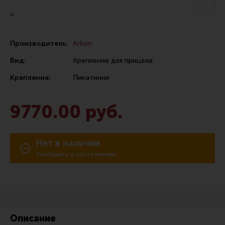
Сошки
>
Антабки и ремни
Производитель:
Arkon
Фонари и ЛЦУ
Вид:
Крепление для прицела
Тюнинг для пистолетов
Крепление:
Пикатинни
Идеи для подарков
Все разделы
9770.00 руб.
Магазин для тех, кто стреляет
Нет в наличии
Сообщить о поступлении
Каталог товаров для стрельбы
Снаряжение для IPSC
Кобуры для IPSC
Паучеры и патронташи
Описание