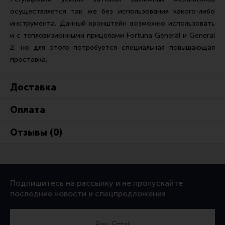
Тактическая медицина
осуществляется так же без использования какого-либо
Чехлы, рюкзаки, сумки
инструмента. Данный кронштейн возможно использовать
и с тепловизионными прицелами Fortuna General и General
Фонари
2, но для этого потребуется специальная повышающая
Прочее снаряжение
проставка.
Чистка, уход за оружием и релоадинг
Доставка
Оружейная химия
Инструменты и другие аксессуары
Оплата
Шомполы и наборы для чистки
Отзывы (0)
Ершики, вишеры, переходники
Патчи
Релоадинг
Подпишитесь на рассылку и не пропускайте
последние новости и спецпредложения
Линия Огня Медиа