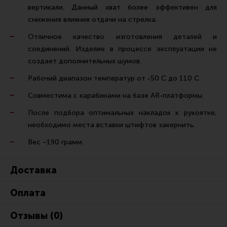
Тактическая медицина
вертикали. Данный хват более эффективен для
снижения влияния отдачи на стрелка.
Чехлы, рюкзаки, сумки
Отличное качество изготовления деталей и
Фонари
соединений. Изделие в процессе эксплуатации не
Прочее снаряжение
создает дополнительных шумов.
Чистка, уход за оружием и релоадинг
Рабочий диапазон температур от -50 С до 110 С.
Оружейная химия
Совместима с карабинами на базе AR-платформы.
Инструменты и другие аксессуары
После подбора оптимальных накладок к рукоятке,
необходимо места вставки штифтов закернить.
Шомполы и наборы для чистки
Вес ~190 грамм.
Ершики, вишеры, переходники
Патчи
Доставка
Релоадинг
Оплата
Линия Огня Медиа
Отзывы (0)