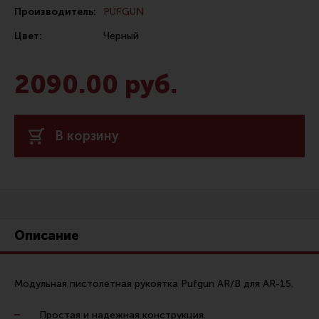
Производитель:
PUFGUN
Сошки
Цвет:
Черный
Антабки и ремни
Фонари и ЛЦУ
2090.00 руб.
Тюнинг для пистолетов
Идеи для подарков
В корзину
Все разделы
Магазин для тех, кто стреляет
Каталог товаров для стрельбы
Описание
Снаряжение для IPSC
Кобуры для IPSC
Модульная пистолетная рукоятка Pufgun AR/B для AR-15.
Паучеры и патронташи
Простая и надежная конструкция.