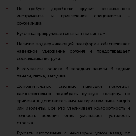
Ремни для IPSC
Не требует доработки оружия, специального
Стрелковые таймеры
инструмента и привлечения специалиста -
оружейника.
Холощение и тренировки
Рукоятка прикручивается штатным винтом.
Другие аксессуары IPSC
Наличие поддерживающей платформы обеспечивает
Экипировка
надежное удержание оружия и предотвращает
Пневматика
соскальзывание руки.
Стрелковые очки
В комплекте: основа, 3 передних панели, 3 задних
панели, пятка, заглушка
Стрелковые наушники
Дополнительные сменные накладки помогают
Кобуры
самостоятельно подобрать нужную толщину, не
Подсумки
прибегая к дополнительным материалам типа ratgrip
Перчатки
или изоленты. Все это увеличивает комфортность и
точность ведения огня, уменьшает усталость
Разгрузочные системы и защита
стрелка.
Защита головы
Рукоять изготовлена с некоторым углом назад от