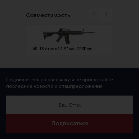
Все разделы
Совместимость
Новости
Мероприятия
Обзоры
AR-15 ствол 14,5" кал .223Rem
AR-15 
Фотоотчеты
Подпишитесь на рассылку и не пропускайте
последние новости и спецпредложения
Подписаться