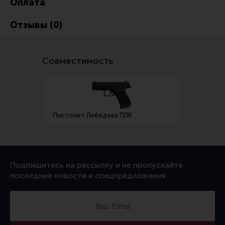
Оплата
Тактическая медицина
Чехлы, рюкзаки, сумки
Отзывы (0)
Фонари
Прочее снаряжение
Совместимость
Чистка, уход за оружием и релоадинг
Оружейная химия
Инструменты и другие аксессуары
Пистолет Лебедева ПЛК
Шомполы и наборы для чистки
Ершики, вишеры, переходники
Патчи
Подпишитесь на рассылку и не пропускайте
последние новости и спецпредложения
Релоадинг
Линия Огня Медиа