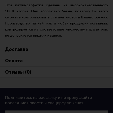
Ремни для IPSC
Эти патчи-салфетки сделаны из высококачественного
100% хлопка. Они абсолютно белые, поэтому Вы легко
Стрелковые таймеры
сможете контролировать степень чистоты Вашего оружия.
Холощение и тренировки
Производство патчей, как и любая продукции компании,
Другие аксессуары IPSC
контролируется на соответствие множеству параметров,
не допускается никаких изъянов.
Экипировка
Пневматика
Доставка
Стрелковые очки
Оплата
Стрелковые наушники
Отзывы (0)
Кобуры
Подсумки
Перчатки
Подпишитесь на рассылку и не пропускайте
Разгрузочные системы и защита
последние новости и спецпредложения
Защита головы