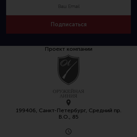
Тактическая медицина
Чехлы, рюкзаки, сумки
Фонари
Подписаться
Прочее снаряжение
Чистка, уход за оружием и релоадинг
Проект компании
Оружейная химия
Инструменты и другие аксессуары
Шомполы и наборы для чистки
Ершики, вишеры, переходники
Патчи
Релоадинг
199406, Санкт-Петербург, Средний пр.
В.О., 85
Линия Огня Медиа