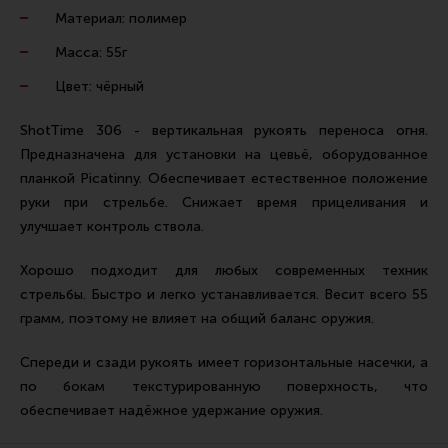
Ремни для IPSC
Материал: полимер
Стрелковые таймеры
Масса: 55г
Холощение и тренировки
Цвет: чёрный
Другие аксессуары IPSC
ShotTime 306 - вертикальная рукоять переноса огня.
Экипировка
Предназначена для установки на цевьё, оборудованное
планкой Picatinny. Обеспечивает естественное положение
Пневматика
руки при стрельбе. Снижает время прицеливания и
Стрелковые очки
улучшает контроль ствола.
Стрелковые наушники
Хорошо подходит для любых современных техник
Кобуры
стрельбы. Быстро и легко устанавливается. Весит всего 55
грамм, поэтому не влияет на общий баланс оружия.
Подсумки
Перчатки
Спереди и сзади рукоять имеет горизонтальные насечки, а
по бокам текстурированную поверхность, что
Разгрузочные системы и защита
обеспечивает надёжное удержание оружия.
Защита головы