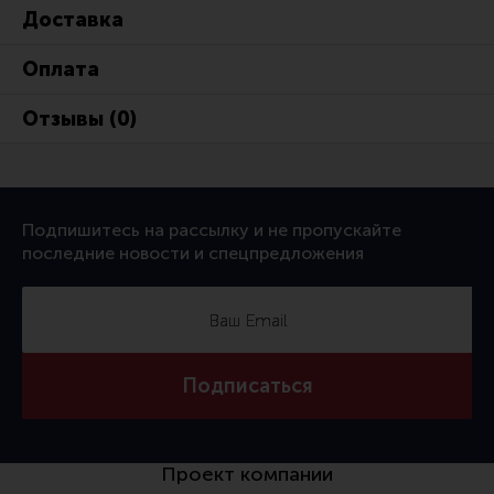
Тактическая медицина
Доставка
Чехлы, рюкзаки, сумки
Оплата
Фонари
Отзывы (0)
Прочее снаряжение
Чистка, уход за оружием и релоадинг
Оружейная химия
Подпишитесь на рассылку и не пропускайте
Инструменты и другие аксессуары
последние новости и спецпредложения
Шомполы и наборы для чистки
Ершики, вишеры, переходники
Патчи
Подписаться
Релоадинг
Линия Огня Медиа
Проект компании