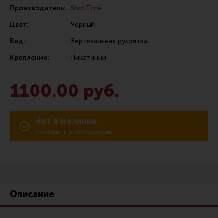
Производитель:
ShotTime
Сошки
Цвет:
Черный
Антабки и ремни
Вид:
Вертикальная рукоятка
Фонари и ЛЦУ
Крепление:
Пикатинни
Тюнинг для пистолетов
Идеи для подарков
1100.00 руб.
Все разделы
Нет в наличии
Магазин для тех, кто стреляет
Сообщить о поступлении
Каталог товаров для стрельбы
Снаряжение для IPSC
Кобуры для IPSC
Описание
Паучеры и патронташи