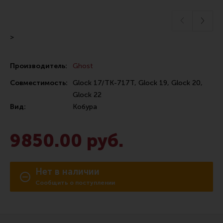
Сошки
Антабки и ремни
>
Фонари и ЛЦУ
Тюнинг для пистолетов
Производитель:
Ghost
Идеи для подарков
Совместимость:
Glock 17/TK-717T, Glock 19, Glock 20,
Все разделы
Glock 22
Вид:
Кобура
Магазин для тех, кто стреляет
9850.00 руб.
Каталог товаров для стрельбы
Нет в наличии
Снаряжение для IPSC
Сообщить о поступлении
Кобуры для IPSC
Паучеры и патронташи