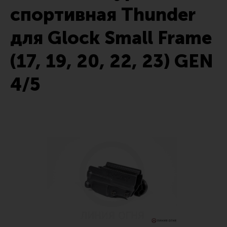
спортивная Thunder
Тактические рукоятки
Цевья
для Glock Small Frame
Аксессуары для цевья
(17, 19, 20, 22, 23) GEN
Дульные устройства
4/5
Органы управления
Запасные части (ЗИП)
Кронштейны, кольца, целики, мушки
Коллиматорные прицелы
Оптические прицелы
Магазины
УСМ
Газовая система
Возвратная система и буферы