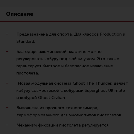
Ремни для IPSC
Описание
Стрелковые таймеры
Холощение и тренировки
Другие аксессуары IPSC
Предназначена для спорта. Для классов Production и
Standard.
Экипировка
Благодаря алюминиевой пластине можно
Пневматика
регулировать кобуру под любым углом. Это также
Стрелковые очки
гарантирует быстрое и безопасное извлечение
пистолета.
Стрелковые наушники
Новая модульная система Ghost The Thunder, делает
Кобуры
кобуру совместимой с кобурами Superghost Ultimate
Подсумки
и кобурой Ghost Civilian.
Перчатки
Выполнена из прочного технополимера,
термоформованного для многих типов пистолетов.
Разгрузочные системы и защита
Механизм фиксации пистолета регулируется.
Защита головы