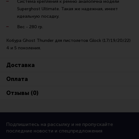
Система крепления к ремню аналогична модели
Тактическая медицина
Superghost Ultimate. Такая же надежная, имеет
Чехлы, рюкзаки, сумки
идеальную посадку.
Фонари
Вес - 280 гр.
Прочее снаряжение
Кобура Ghost Thunder для пистолетов Glock (17/19/20/22)
Чистка, уход за оружием и релоадинг
4 и 5 поколения.
Оружейная химия
Доставка
Инструменты и другие аксессуары
Шомполы и наборы для чистки
Оплата
Ершики, вишеры, переходники
Отзывы (0)
Патчи
Релоадинг
Подпишитесь на рассылку и не пропускайте
Линия Огня Медиа
последние новости и спецпредложения