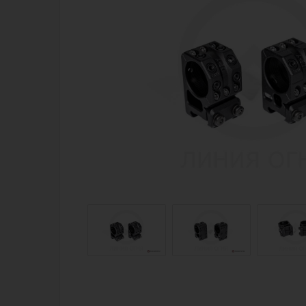
Магазин для тех, кто стреляет
Каталог товаров для стрельбы
Снаряжение для IPSC
Экипировка
Кобуры для IPSC
Пневматика
Паучеры и патронташи
Стрелковые 
Ремни для IPSC
Стрелковые 
Стрелковые таймеры
Кобуры
Холощение и тренировки
Подсумки
Другие аксессуары IPSC
Перчатки