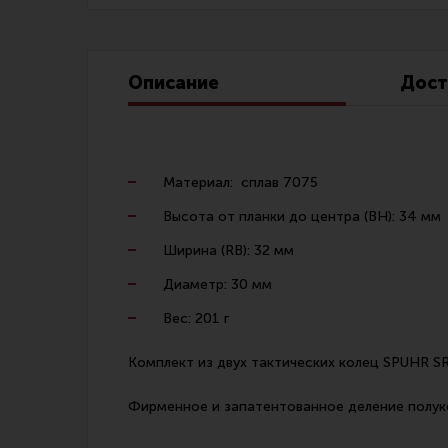
Линия Огня Медиа
Описание
Дост
Материал: сплав 7075
Высота от планки до центра (BH): 34 мм
Ширина (RB): 32 мм
Диаметр: 30 мм
Вес: 201 г
Комплект из двух тактических колец SPUHR SR
Фирменное и запатентованное деление полуко