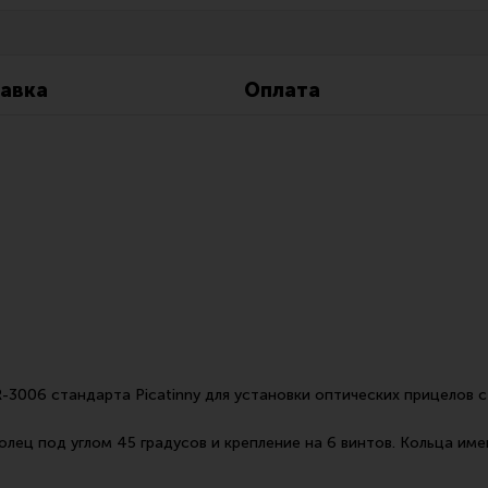
Все разделы
Новости
Мероприятия
авка
Оплата
-3006 стандарта Picatinny для установки оптических прицелов с
лец под углом 45 градусов и крепление на 6 винтов. Кольца им