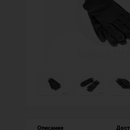
Магазин для тех, кто стреляет
Каталог товаров для стрельбы
Снаряжение для IPSC
Экипировка
Кобуры для IPSC
Пневматика
Паучеры и патронташи
Стрелковые 
Ремни для IPSC
Стрелковые 
Стрелковые таймеры
Кобуры
Холощение и тренировки
Подсумки
Другие аксессуары IPSC
Перчатки
Описание
Дост