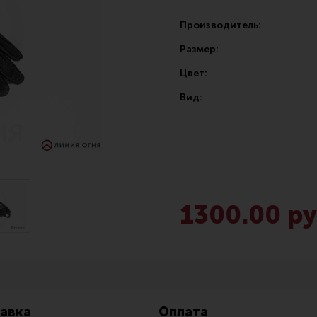
Производитель:
Размер:
Цвет:
Вид:
Чистка,
Разгрузочные системы и защита
Оружейн
очки
Защита головы
Инструм
наушники
Тактическая медицина
Шомполы
1300.00 ру
Чехлы, рюкзаки, сумки
Ершики,
Фонари
Патчи
Прочее снаряжение
Релоади
авка
Оплата