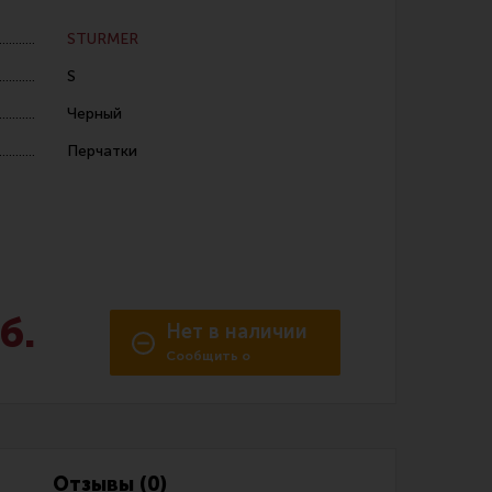
STURMER
S
Черный
Перчатки
 уход за оружием и релоадинг
ая химия
енты и другие аксессуары
 и наборы для чистки
б.
Нет в наличии
 вишеры, переходники
Сообщить о
поступлении
нг
Отзывы (0)