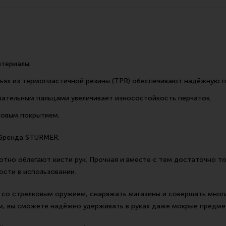
Все разделы
Новости
Мероприятия
атериалы.
ьях из термопластичной резины (TPR) обеспечивают надёжную п
зательным пальцами увеличивает износостойкость перчаток.
новым покрытием.
 бренда STURMER.
отно облегают кисти рук. Прочная и вместе с тем достаточно т
ости в использовании.
я со стрелковым оружием, снаряжать магазины и совершать мног
, вы сможете надёжно удерживать в руках даже мокрые предме