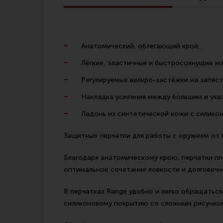
Линия Огня Медиа
Анатомический, облегающий крой.
Лёгкие, эластичные и быстросохнущие м
Регулируемые велкро-застёжки на запяст
Накладка усиления между большим и ука
Ладонь из синтетической кожи с силико
Защитные перчатки для работы с оружием от
Благодаря анатомическому крою, перчатки пл
оптимальное сочетание ловкости и долговечн
В перчатках Range удобно и легко обращатьс
силиконовому покрытию со сложным рисунком