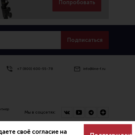
Попробовать
Подписаться
+7 (800) 600-55-78
info@line-f.ru
ртнер
Мы в соцсетях:
аете своё согласие на