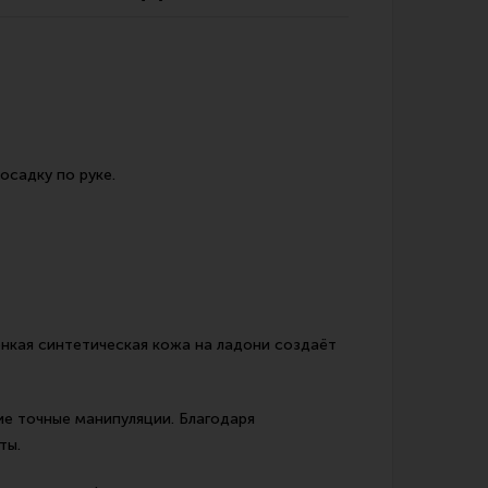
Обзоры
Фотоотчеты
осадку по руке.
онкая синтетическая кожа на ладони создаёт
ие точные манипуляции. Благодаря
ты.