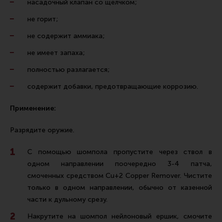
насадочный клапан со щелчком;
Все разделы
не горит;
Новости
не содержит аммиака;
Мероприятия
не имеет запаха;
Обзоры
полностью разлагается;
Фотоотчеты
содержит добавки, предотвращающие коррозию.
Применение:
Разрядите оружие.
С помощью шомпола пропустите через ствол в
одном направлении поочередно 3-4 патча,
смоченных средством Cu+2 Copper Remover. Чистите
только в одном направлении, обычно от казенной
части к дульному срезу.
Накрутите на шомпол нейлоновый ершик, смочите