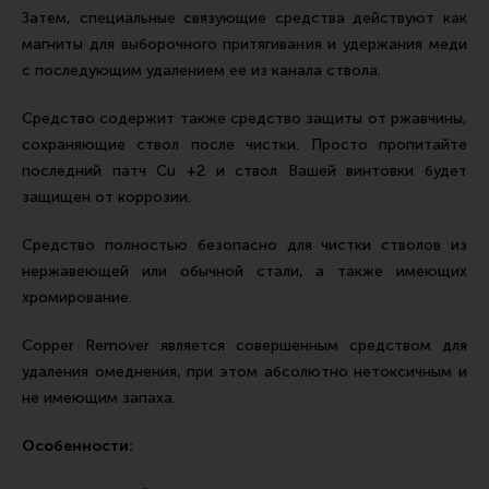
Тактическая медицина
Затем, специальные связующие средства действуют как
магниты для выборочного притягивания и удержания меди
Чехлы, рюкзаки, сумки
с последующим удалением ее из канала ствола.
Фонари
Средство содержит также средство защиты от ржавчины,
Прочее снаряжение
сохраняющие ствол после чистки. Просто пропитайте
Чистка, уход за оружием и релоадинг
последний патч Cu +2 и ствол Вашей винтовки будет
Оружейная химия
защищен от коррозии.
Инструменты и другие аксессуары
Средство полностью безопасно для чистки стволов из
Шомполы и наборы для чистки
нержавеющей или обычной стали, а также имеющих
хромирование.
Ершики, вишеры, переходники
Патчи
Copper Remover является совершенным средством для
удаления омеднения, при этом абсолютно нетоксичным и
Релоадинг
не имеющим запаха.
Особенности:
Линия Огня Медиа