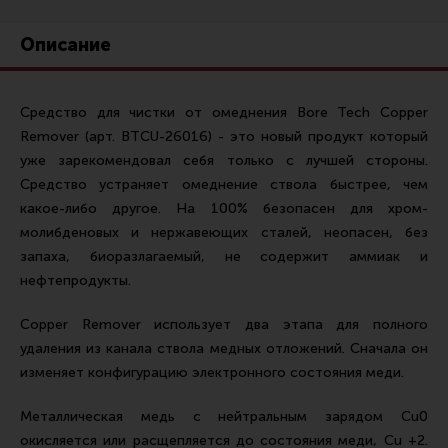
Ремни для IPSC
Описание
Стрелковые таймеры
Холощение и тренировки
Средство для чистки от омеднения Bore Tech Copper
Другие аксессуары IPSC
Remover (арт. BTCU-26016) - это новый продукт который
Экипировка
уже зарекомендовал себя только с лучшей стороны.
Пневматика
Средство устраняет омеднение ствола быстрее, чем
какое-либо другое. На 100% безопасен для хром-
Стрелковые очки
молибденовых и нержавеющих сталей, неопасен, без
Стрелковые наушники
запаха, биоразлагаемый, не содержит аммиак и
нефтепродукты.
Кобуры
Подсумки
Copper Remover использует два этапа для полного
удаления из канала ствола медных отложений. Сначала он
Перчатки
изменяет конфигурацию электронного состояния меди.
Разгрузочные системы и защита
Металлическая медь с нейтральным зарядом Cu0
Защита головы
окисляется или расщепляется до состояния меди, Cu +2.