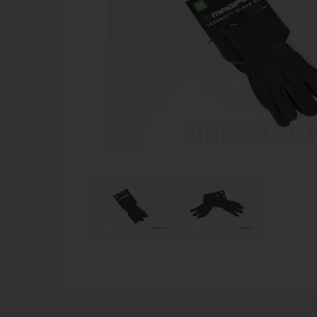
Магазин для тех, кто стреляет
Каталог товаров для стрельбы
Снаряжение для IPSC
Экипировка
Кобуры для IPSC
Пневматика
Паучеры и патронташи
Стрелковые 
Ремни для IPSC
Стрелковые 
Стрелковые таймеры
Кобуры
Холощение и тренировки
Подсумки
Другие аксессуары IPSC
Перчатки