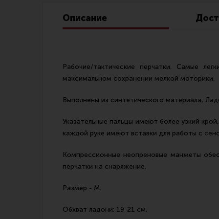
Линия Огня Медиа
Описание
Дост
Рабочие/тактические перчатки. Самые лег
максимальном сохранении мелкой моторики.
Выполнены из синтетического материала, Ладо
Указательные пальцы имеют более узкий крой
каждой руке имеют вставки для работы с сен
Компрессионные неопреновые манжеты обесп
перчатки на снаряжение.
Размер - М.
Обхват ладони: 19-21 см.