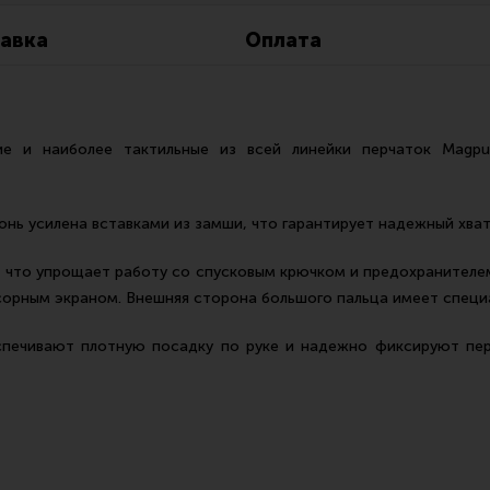
Все разделы
Новости
Мероприятия
авка
Оплата
кие и наиболее тактильные из всей линейки перчаток Magp
нь усилена вставками из замши, что гарантирует надежный хват
, что упрощает работу со спусковым крючком и предохранителем
сорным экраном. Внешняя сторона большого пальца имеет специа
ечивают плотную посадку по руке и надежно фиксируют перч