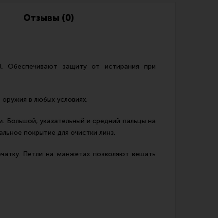
Обзоры
Фотоотчеты
Отзывы (0)
ul. Обеспечивают защиту от истирания при
 оружия в любых условиях.
. Большой, указательный и средний пальцы на
льное покрытие для очистки линз.
атку. Петли на манжетах позволяют вешать