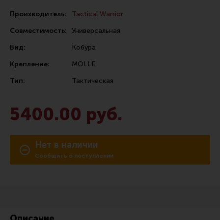
Сошки
Производитель:
Tactical Warrior
Антабки и ремни
Совместимость:
Универсальная
Фонари и ЛЦУ
Вид:
Кобура
Тюнинг для пистолетов
Крепление:
MOLLE
Идеи для подарков
Тип:
Тактическая
Все разделы
5400.00 руб.
Магазин для тех, кто стреляет
Нет в наличии
Каталог товаров для стрельбы
Сообщить о поступлении
Снаряжение для IPSC
Кобуры для IPSC
Паучеры и патронташи
Описание