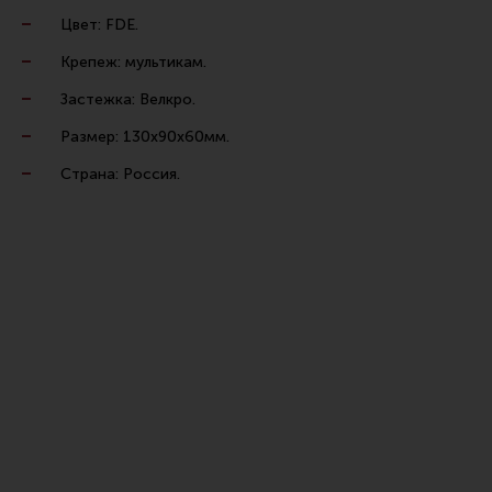
Тактическая медицина
Цвет: FDE.
Чехлы, рюкзаки, сумки
Крепеж: мультикам.
Фонари
Застежка: Велкро.
Прочее снаряжение
Размер: 130х90х60мм.
Чистка, уход за оружием и релоадинг
Страна: Россия.
Оружейная химия
Инструменты и другие аксессуары
Шомполы и наборы для чистки
Ершики, вишеры, переходники
Патчи
Релоадинг
Линия Огня Медиа