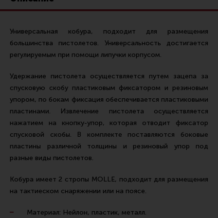
Ремни для IPSC
Стрелковые таймеры
Универсальная кобура, подходит для размещения
Холощение и тренировки
большинства пистолетов. Универсальность достигается
регулируемым при помощи липучки корпусом.
Другие аксессуары IPSC
Экипировка
Удержание пистолета осуществляется путем зацепа за
спусковую скобу пластиковым фиксатором и резиновым
Пневматика
упором, по бокам фиксация обеспечивается пластиковыми
Стрелковые очки
пластинами. Извлечение пистолета осуществляется
Стрелковые наушники
нажатием на кнопку-упор, которая отводит фиксатор
спусковой скобы. В комплекте поставляются боковые
Кобуры
пластины различной толщины и резиновый упор под
Подсумки
разные виды пистолетов.
Перчатки
Кобура имеет 2 стропы MOLLE, подходит для размещения
Разгрузочные системы и защита
на тактиеском снаряжении или на поясе.
Защита головы
Материал: Нейлон, пластик, металл.