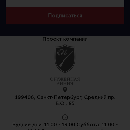
Тактическая медицина
Чехлы, рюкзаки, сумки
Подписаться
Фонари
Прочее снаряжение
Проект компании
Чистка, уход за оружием и релоадинг
Оружейная химия
Инструменты и другие аксессуары
Шомполы и наборы для чистки
Ершики, вишеры, переходники
Патчи
199406, Санкт-Петербург, Средний пр.
Релоадинг
В.О., 85
Линия Огня Медиа
Будние дни: 11:00 - 19:00 Суббота: 11:00 -