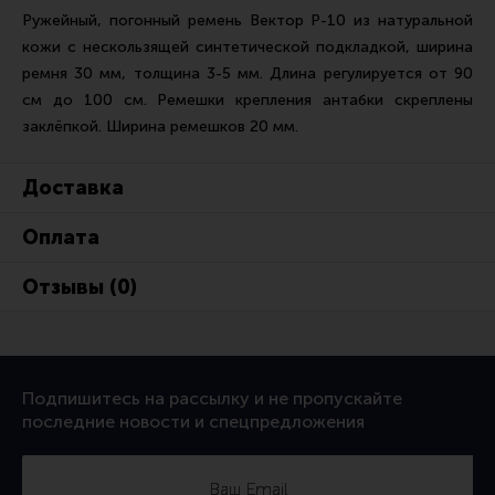
Ремни для IPSC
Ружейный, погонный ремень Вектор Р-10 из натуральной
кожи с нескользящей синтетической подкладкой, ширина
Стрелковые таймеры
ремня 30 мм, толщина 3-5 мм. Длина регулируется от 90
Холощение и тренировки
см до 100 см. Ремешки крепления антабки скреплены
Другие аксессуары IPSC
заклёпкой. Ширина ремешков 20 мм.
Экипировка
Доставка
Пневматика
Оплата
Стрелковые очки
Стрелковые наушники
Отзывы (0)
Кобуры
Подсумки
Перчатки
Подпишитесь на рассылку и не пропускайте
последние новости и спецпредложения
Разгрузочные системы и защита
Защита головы