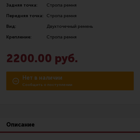
Задняя точка:
Стропа ремня
Сошки
Передняя точка:
Стропа ремня
Антабки и ремни
Вид:
Двухточечный ремень
Фонари и ЛЦУ
Крепление:
Стропа ремня
Тюнинг для пистолетов
Идеи для подарков
2200.00 руб.
Все разделы
Нет в наличии
Магазин для тех, кто стреляет
Сообщить о поступлении
Каталог товаров для стрельбы
Снаряжение для IPSC
Кобуры для IPSC
Описание
Паучеры и патронташи