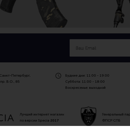
Санкт-Петербург,
Будние дни: 11:00 - 19:00
пр. В.О., 85
Суббота: 11:00 - 18:00
Воскресенье: выходной
Лучший интернет магазин
Генеральный па
по версии Specia
2017
ФПСР СПБ