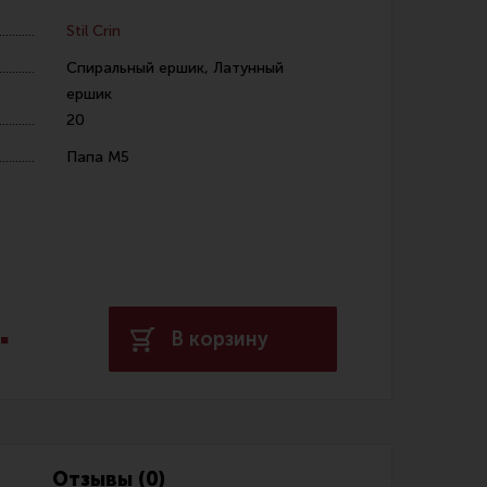
Stil Crin
Спиральный ершик, Латунный
ершик
20
Папа М5
 уход за оружием и релоадинг
ая химия
енты и другие аксессуары
 и наборы для чистки
.
 вишеры, переходники
В корзину
нг
Отзывы (0)