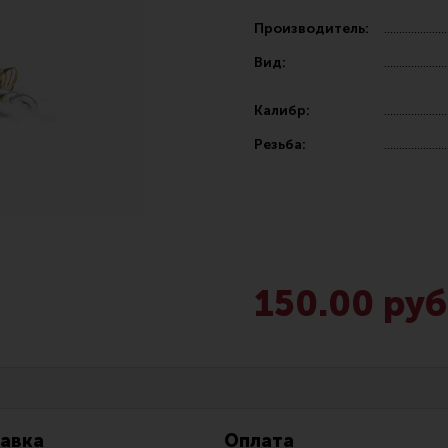
Производитель:
Вид:
Калибр:
Резьба:
Чистка,
Разгрузочные системы и защита
Оружейн
очки
Защита головы
Инструм
наушники
Тактическая медицина
Шомполы
150.00 руб
Чехлы, рюкзаки, сумки
Ершики,
Фонари
Патчи
Прочее снаряжение
Релоади
авка
Оплата