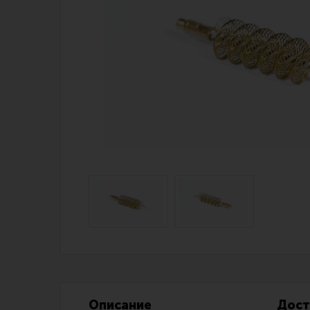
Магазин для тех, кто стреляет
Каталог товаров для стрельбы
Снаряжение для IPSC
Экипировка
Кобуры для IPSC
Пневматика
Паучеры и патронташи
Стрелковые 
Ремни для IPSC
Стрелковые 
Стрелковые таймеры
Кобуры
Холощение и тренировки
Подсумки
Другие аксессуары IPSC
Перчатки
Описание
Дост