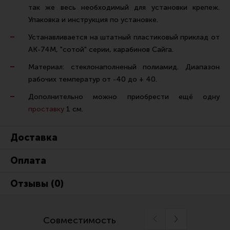
Тактическая медицина
так же весь необходимый для установки крепеж.
Упаковка и инструкция по установке.
Чехлы, рюкзаки, сумки
Устанавливается на штатный пластиковый приклад от
Фонари
АК-74М, "сотой" серии, карабинов Сайга.
Прочее снаряжение
Материал: стеклонаполненый полиамид. Диапазон
Чистка, уход за оружием и релоадинг
рабочих температур от -40 до + 40.
Оружейная химия
Дополнительно можно приобрести ещё одну
проставку
1 см.
Инструменты и другие аксессуары
Шомполы и наборы для чистки
Доставка
Ершики, вишеры, переходники
Оплата
Патчи
Релоадинг
Отзывы (0)
Линия Огня Медиа
Совместимость