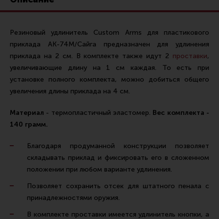
Ремни для IPSC
Стрелковые таймеры
Резиновый удлинитель Custom Arms для пластикового
Холощение и тренировки
приклада АК-74М/Сайга предназначен для удлинения
Другие аксессуары IPSC
приклада на 2 см. В комплекте также идут 2
проставки
,
увеличивающие длину на 1 см каждая. То есть при
Экипировка
установке полного комплекта, можно добиться общего
Пневматика
увеличения длины приклада на 4 см.
Стрелковые очки
Материал
- термопластичный эластомер.
Вес комплекта -
Стрелковые наушники
140 грамм.
Кобуры
Благодаря продуманной конструкции позволяет
Подсумки
складывать приклад и фиксировать его в сложенном
положении при любом варианте удлинения.
Перчатки
Позволяет сохранить отсек для штатного пенала с
Разгрузочные системы и защита
принадлежностями оружия.
Защита головы
В комплекте проставки имеется удлинитель кнопки, а