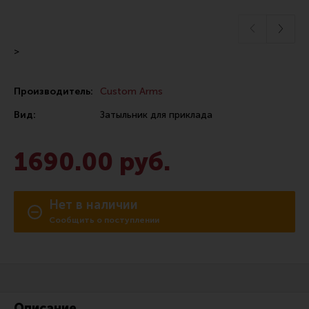
Сошки
Антабки и ремни
>
Фонари и ЛЦУ
Тюнинг для пистолетов
Производитель:
Custom Arms
Идеи для подарков
Вид:
Затыльник для приклада
Все разделы
1690.00 руб.
Магазин для тех, кто стреляет
Нет в наличии
Каталог товаров для стрельбы
Сообщить о поступлении
Снаряжение для IPSC
Кобуры для IPSC
Паучеры и патронташи
Описание