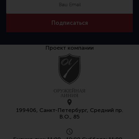
Тактическая медицина
Чехлы, рюкзаки, сумки
Подписаться
Фонари
Прочее снаряжение
Чистка, уход за оружием и релоадинг
Проект компании
Оружейная химия
Инструменты и другие аксессуары
Шомполы и наборы для чистки
Ершики, вишеры, переходники
Патчи
Релоадинг
199406, Санкт-Петербург, Средний пр.
В.О., 85
Линия Огня Медиа