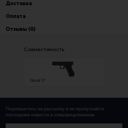
Доставка
Ремни для IPSC
Стрелковые таймеры
Оплата
Холощение и тренировки
Отзывы (0)
Другие аксессуары IPSC
Экипировка
Совместимость
Пневматика
Стрелковые очки
Стрелковые наушники
Glock 17
Кобуры
Подсумки
Перчатки
Подпишитесь на рассылку и не пропускайте
Разгрузочные системы и защита
последние новости и спецпредложения
Защита головы