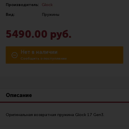
Производитель:
Glock
Сошки
Вид:
Пружины
Антабки и ремни
Фонари и ЛЦУ
5490.00 руб.
Тюнинг для пистолетов
Идеи для подарков
Нет в наличии
Все разделы
Сообщить о поступлении
Магазин для тех, кто стреляет
Каталог товаров для стрельбы
Описание
Снаряжение для IPSC
Кобуры для IPSC
Оригинальная возвратная пружина Glock 17 Gen3.
Паучеры и патронташи