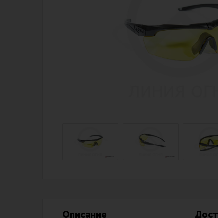
Магазин для тех, кто стреляет
Каталог товаров для стрельбы
Снаряжение для IPSC
Экипировка
Кобуры для IPSC
Пневматика
Паучеры и патронташи
Стрелковые 
Ремни для IPSC
Стрелковые 
Стрелковые таймеры
Кобуры
Холощение и тренировки
Подсумки
Другие аксессуары IPSC
Перчатки
Описание
Дост