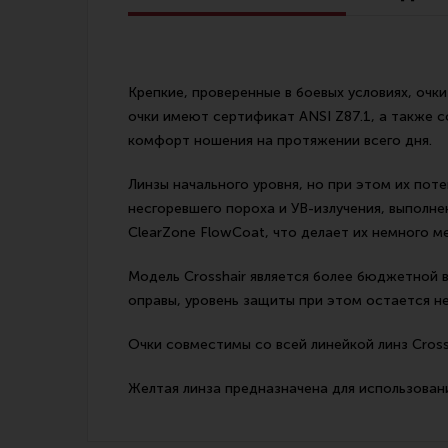
Линия Огня Медиа
Крепкие, проверенные в боевых условиях, очк
очки имеют сертификат ANSI Z87.1, а также 
комфорт ношения на протяжении всего дня.
Линзы начального уровня, но при этом их пот
несгоревшего пороха и УВ-излучения, выполн
ClearZone FlowCoat, что делает их немного 
Модель Crosshair является более бюджетной 
оправы, уровень защиты при этом остается 
Очки совместимы со всей линейкой линз Cross
Желтая линза предназначена для использован