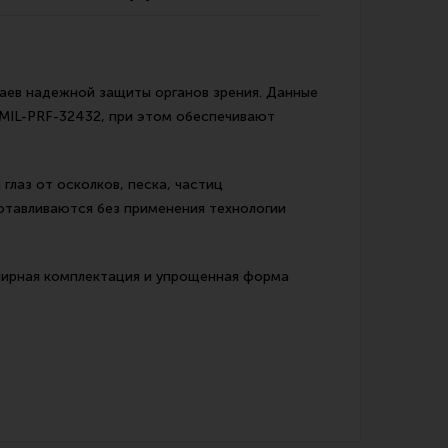
Обзоры
Фотоотчеты
чаев надежной защиты органов зрения. Данные
 MIL-PRF-32432, при этом обеспечивают
глаз от осколков, песка, частиц
готавливаются без применения технологии
бширная комплектация и упрощенная форма