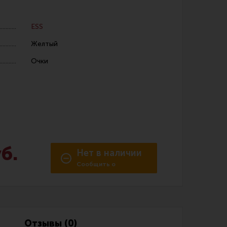
ESS
Желтый
Очки
 уход за оружием и релоадинг
ая химия
енты и другие аксессуары
 и наборы для чистки
б.
Нет в наличии
 вишеры, переходники
Сообщить о
поступлении
нг
Отзывы (0)