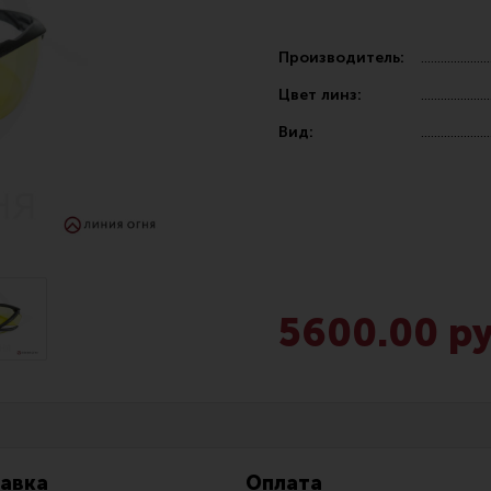
Производитель:
Цвет линз:
Вид:
Чистка,
Разгрузочные системы и защита
Оружейн
очки
Защита головы
Инструм
наушники
Тактическая медицина
Шомполы
5600.00 ру
Чехлы, рюкзаки, сумки
Ершики,
Фонари
Патчи
Прочее снаряжение
Релоади
авка
Оплата