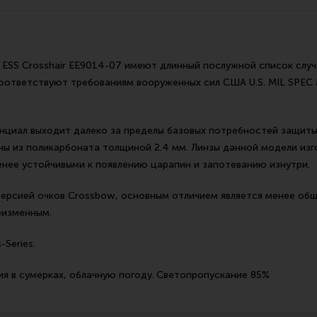
Все разделы
Новости
Мероприятия
и ESS Crosshair EE9014-07 имеют длинный послужной список слу
соответствуют требованиям вооруженных сил США U.S. MIL SPEC
енциал выходит далеко за пределы базовых потребностей защиты 
ены из поликарбоната толщиной 2.4 мм. Линзы данной модели из
менее устойчивыми к появлению царапин и запотеванию изнутри.
версией очков Crossbow, основным отличием является менее о
неизменным.
-Series.
ия в сумерках, облачную погоду. Светопропускание 85%