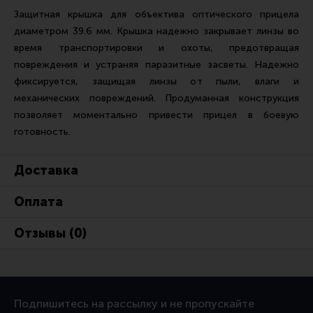
Ремни для IPSC
Защитная крышка для объектива оптического прицела
диаметром 39.6 мм. Крышка надежно закрывает линзы во
Стрелковые таймеры
время транспортировки и охоты, предотвращая
Холощение и тренировки
повреждения и устраняя паразитные засветы. Надежно
Другие аксессуары IPSC
фиксируется, защищая линзы от пыли, влаги и
механических повреждений. Продуманная конструкция
Экипировка
позволяет моментально привести прицел в боевую
Пневматика
готовность.
Стрелковые очки
Доставка
Стрелковые наушники
Кобуры
Оплата
Подсумки
Отзывы (0)
Перчатки
Разгрузочные системы и защита
Защита головы
Подпишитесь на рассылку и не пропускайте