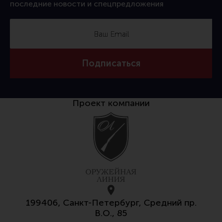
последние новости и спецпредложения
Тактическая медицина
Чехлы, рюкзаки, сумки
Фонари
Прочее снаряжение
Подписаться
Чистка, уход за оружием и релоадинг
Оружейная химия
Проект компании
Инструменты и другие аксессуары
Шомполы и наборы для чистки
Ершики, вишеры, переходники
Патчи
Релоадинг
199406, Санкт-Петербург, Средний пр.
Линия Огня Медиа
В.О., 85