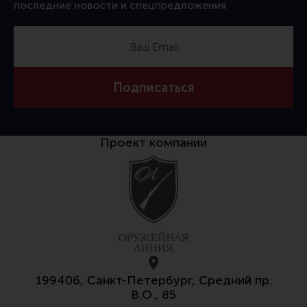
последние новости и спецпредложения
Тактическая медицина
Чехлы, рюкзаки, сумки
Фонари
Прочее снаряжение
Подписаться
Чистка, уход за оружием и релоадинг
Оружейная химия
Проект компании
Инструменты и другие аксессуары
Шомполы и наборы для чистки
Ершики, вишеры, переходники
Патчи
Релоадинг
199406, Санкт-Петербург, Средний пр.
Линия Огня Медиа
В.О., 85