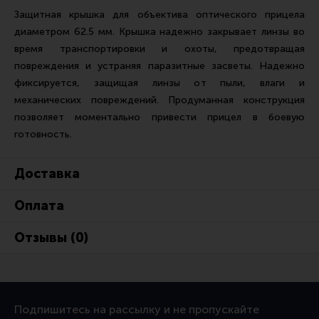
Ремни для IPSC
Защитная крышка для объектива оптического прицела
диаметром 62.5 мм. Крышка надежно закрывает линзы во
Стрелковые таймеры
время транспортировки и охоты, предотвращая
Холощение и тренировки
повреждения и устраняя паразитные засветы. Надежно
Другие аксессуары IPSC
фиксируется, защищая линзы от пыли, влаги и
механических повреждений. Продуманная конструкция
Экипировка
позволяет моментально привести прицел в боевую
Пневматика
готовность.
Стрелковые очки
Доставка
Стрелковые наушники
Кобуры
Оплата
Подсумки
Отзывы (0)
Перчатки
Разгрузочные системы и защита
Защита головы
Подпишитесь на рассылку и не пропускайте