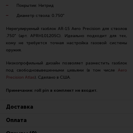
Ремни для IPSC
Покрытие: Нитрид
Стрелковые таймеры
Диаметр ствола: 0.750"
Холощение и тренировки
Нерегулируемый газблок AR-15 Aero Precision для стволов
Другие аксессуары IPSC
.750" (арт. APRH101205C). Идеально подходит для тех,
кому не требуется точная настройка газовой системы
Экипировка
оружия.
Пневматика
Низкопрофильный дизайн позволяет разместить газблок
Стрелковые очки
под свободновывешенными цевьями (в том числе
Aero
Стрелковые наушники
Precision Atlas
). Сделано в США.
Кобуры
Примечание: roll pin в комплект не входит.
Подсумки
Перчатки
Доставка
Разгрузочные системы и защита
Оплата
Защита головы