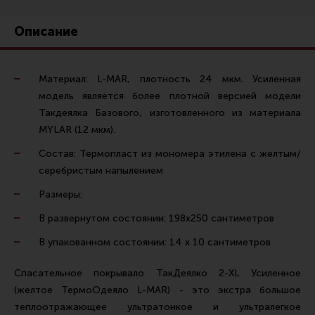
Ремни для IPSC
Описание
Стрелковые таймеры
Холощение и тренировки
Материал: L-MAR, плотность 24 мкм. Усиленная
Другие аксессуары IPSC
модель является более плотной версией модели
Экипировка
Такдеялка Базового, изготовленного из материала
Пневматика
MYLAR (12 мкм).
Стрелковые очки
Состав: Термопласт из мономера этилена с желтым/
серебристым напылением
Стрелковые наушники
Размеры:
Кобуры
В развернутом состоянии: 198х250 сантиметров
Подсумки
В упакованном состоянии: 14 х 10 сантиметров
Перчатки
Разгрузочные системы и защита
Спасательное покрывало ТакДеялко 2-XL Усиленное
(желтое ТермоОдеяло L-MAR) - это экстра большое
Защита головы
теплоотражающее ультратонкое и ультралегкое