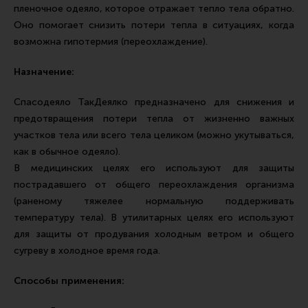
Тактическая медицина
пленочное одеяло, которое отражает тепло тела обратно.
Оно помогает снизить потери тепла в ситуациях, когда
Чехлы, рюкзаки, сумки
возможна гипотермия (переохлаждение).
Фонари
Назначение:
Прочее снаряжение
Чистка, уход за оружием и релоадинг
Спасодеяло ТакДеялко предназначено для снижения и
предотвращения потери тепла от жизненно важных
Оружейная химия
участков тела или всего тела целиком (можно укутываться,
Инструменты и другие аксессуары
как в обычное одеяло).
В медицинских целях его используют для защиты
Шомполы и наборы для чистки
пострадавшего от общего переохлаждения организма
Ершики, вишеры, переходники
(раненому тяжелее нормальную поддерживать
Патчи
температуру тела). В утилитарных целях его используют
для защиты от продувания холодным ветром и общего
Релоадинг
сугреву в холодное время года.
Способы применения:
Линия Огня Медиа