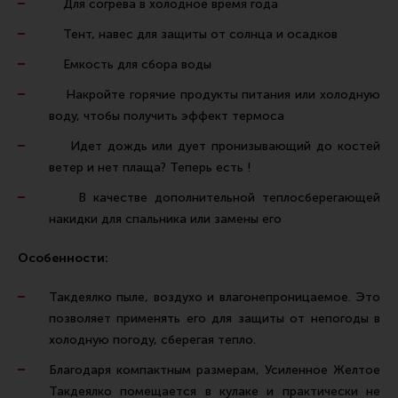
Для согрева в холодное время года
Все разделы
Тент, навес для защиты от солнца и осадков
Новости
Емкость для сбора воды
Мероприятия
Накройте горячие продукты питания или холодную
Обзоры
воду, чтобы получить эффект термоса
Фотоотчеты
Идет дождь или дует пронизывающий до костей
ветер и нет плаща? Теперь есть !
В качестве дополнительной теплосберегающей
накидки для спальника или замены его
Особенности:
Такдеялко пыле, воздухо и влагонепроницаемое. Это
позволяет применять его для защиты от непогоды в
холодную погоду, сберегая тепло.
Благодаря компактным размерам, Усиленное Желтое
Такдеялко помещается в кулаке и практически не