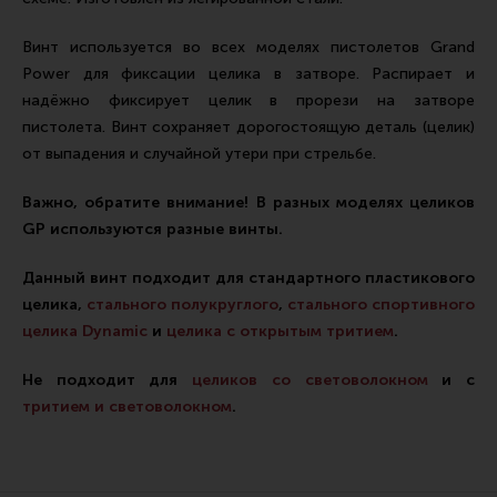
Ремни для IPSC
Винт используется во всех моделях пистолетов Grand
Стрелковые таймеры
Power для фиксации целика в затворе. Распирает и
Холощение и тренировки
надёжно фиксирует целик в прорези на затворе
Другие аксессуары IPSC
пистолета. Винт сохраняет дорогостоящую деталь (целик)
от выпадения и случайной утери при стрельбе.
Экипировка
Важно, обратите внимание! В разных моделях целиков
Пневматика
GP используются разные винты.
Стрелковые очки
Данный винт подходит для стандартного пластикового
Стрелковые наушники
целика,
стального полукруглого
,
стального спортивного
Кобуры
целика Dynamic
и
целика с открытым тритием
.
Подсумки
Не подходит для
целиков со световолокном
и с
Перчатки
тритием и световолокном
.
Разгрузочные системы и защита
Защита головы