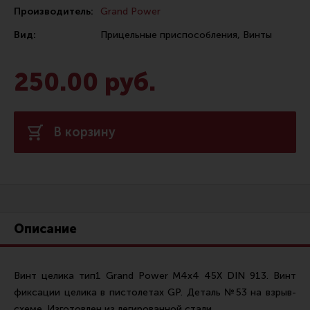
Производитель:
Grand Power
Сошки
Вид:
Прицельные приспособления, Винты
Антабки и ремни
Фонари и ЛЦУ
250.00 руб.
Тюнинг для пистолетов
Идеи для подарков
В корзину
Все разделы
Магазин для тех, кто стреляет
Каталог товаров для стрельбы
Описание
Снаряжение для IPSC
Кобуры для IPSC
Винт целика тип1 Grand Power М4х4 45Х DIN 913. Винт
фиксации целика в пистолетах GP. Деталь №53 на взрыв-
Паучеры и патронташи
схеме. Изготовлен из легированной стали.