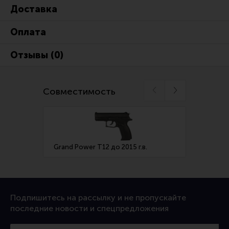
Тактическая медицина
Доставка
Чехлы, рюкзаки, сумки
Оплата
Фонари
Отзывы (0)
Прочее снаряжение
Чистка, уход за оружием и релоадинг
Совместимость
Оружейная химия
Инструменты и другие аксессуары
Шомполы и наборы для чистки
Ершики, вишеры, переходники
Grand Power T12 до 2015 г.в.
Grand 
Патчи
Релоадинг
Подпишитесь на рассылку и не пропускайте
последние новости и спецпредложения
Линия Огня Медиа