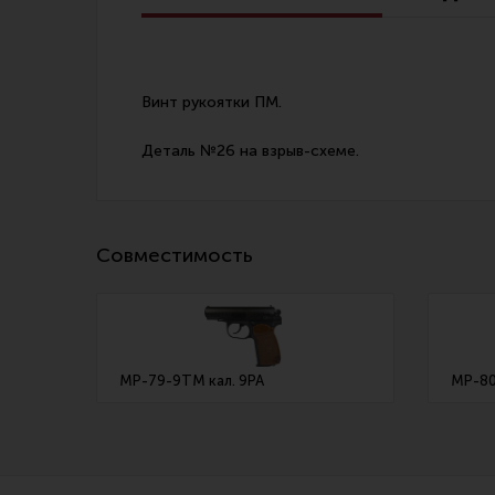
Линия Огня Медиа
Винт рукоятки ПМ.
Деталь №26 на взрыв-схеме.
Совместимость
МР-79-9ТМ кал. 9PA
МР-80