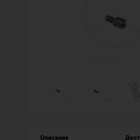
Магазин для тех, кто стреляет
Каталог товаров для стрельбы
Снаряжение для IPSC
Экипировка
Кобуры для IPSC
Пневматика
Паучеры и патронташи
Стрелковые 
Ремни для IPSC
Стрелковые 
Стрелковые таймеры
Кобуры
Холощение и тренировки
Подсумки
Другие аксессуары IPSC
Перчатки
Описание
Дост