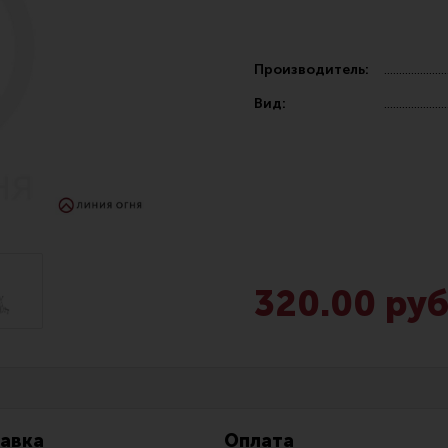
Производитель:
Вид:
Чистка,
Разгрузочные системы и защита
Оружейн
очки
Защита головы
Инструм
наушники
Тактическая медицина
Шомполы
320.00 руб
Чехлы, рюкзаки, сумки
Ершики,
Фонари
Патчи
Прочее снаряжение
Релоади
авка
Оплата