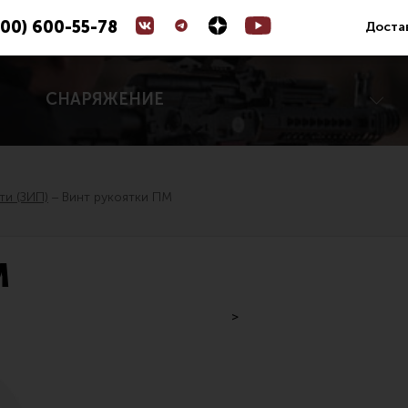
800) 600-55-78
Доста
СНАРЯЖЕНИЕ
ти (ЗИП)
Винт рукоятки ПМ
Коллиматорные прицелы
М
ары для цевья
Оптические прицелы
е устройства
Магазины
>
 управления
УСМ
е части (ЗИП)
Газовая система
йны, кольца, целики, мушки
Возвратная система и буферы