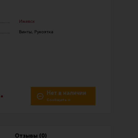
Ижевск
Винты, Рукоятка
 уход за оружием и релоадинг
ая химия
енты и другие аксессуары
 и наборы для чистки
.
Нет в наличии
 вишеры, переходники
Сообщить о
поступлении
нг
Отзывы (0)