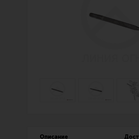
Магазин для тех, кто стреляет
Каталог товаров для стрельбы
Снаряжение для IPSC
Экипировка
Кобуры для IPSC
Пневматика
Паучеры и патронташи
Стрелковые 
Ремни для IPSC
Стрелковые 
Стрелковые таймеры
Кобуры
Холощение и тренировки
Подсумки
Другие аксессуары IPSC
Перчатки
Описание
Дост