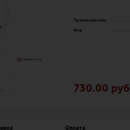
Производитель:
Вид:
Чистка,
Разгрузочные системы и защита
Оружейн
очки
Защита головы
Инструм
наушники
Тактическая медицина
Шомполы
730.00 руб
Чехлы, рюкзаки, сумки
Ершики,
Фонари
Патчи
Прочее снаряжение
Релоади
авка
Оплата