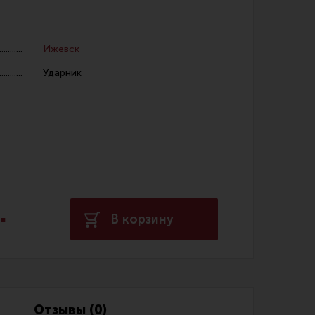
Ижевск
Ударник
 уход за оружием и релоадинг
ая химия
енты и другие аксессуары
 и наборы для чистки
.
 вишеры, переходники
В корзину
нг
Отзывы (0)