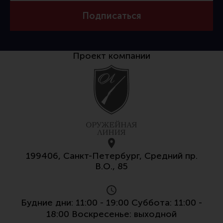
Тактическая медицина
Подписаться
Чехлы, рюкзаки, сумки
Фонари
Прочее снаряжение
Проект компании
Чистка, уход за оружием и релоадинг
Оружейная химия
Инструменты и другие аксессуары
Шомполы и наборы для чистки
Ершики, вишеры, переходники
199406, Санкт-Петербург, Средний пр.
Патчи
В.О., 85
Релоадинг
Будние дни: 11:00 - 19:00 Суббота: 11:00 -
Линия Огня Медиа
18:00 Воскресенье: выходной