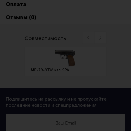
Ремни для IPSC
Оплата
Стрелковые таймеры
Отзывы (0)
Холощение и тренировки
Другие аксессуары IPSC
Совместимость
Экипировка
Пневматика
Стрелковые очки
МР-79-9ТМ кал. 9PA
МР-80
Стрелковые наушники
Кобуры
Подсумки
Подпишитесь на рассылку и не пропускайте
Перчатки
последние новости и спецпредложения
Разгрузочные системы и защита
Защита головы