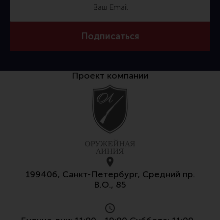
Тактическая медицина
Чехлы, рюкзаки, сумки
Подписаться
Фонари
Прочее снаряжение
Чистка, уход за оружием и релоадинг
Проект компании
Оружейная химия
Инструменты и другие аксессуары
Шомполы и наборы для чистки
Ершики, вишеры, переходники
Патчи
Релоадинг
199406, Санкт-Петербург, Средний пр.
В.О., 85
Линия Огня Медиа