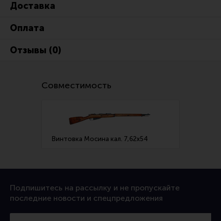
Доставка
Ремни для IPSC
Стрелковые таймеры
Оплата
Холощение и тренировки
Отзывы (0)
Другие аксессуары IPSC
Экипировка
Совместимость
Пневматика
Стрелковые очки
Стрелковые наушники
Винтовка Мосина кал. 7,62х54
Кобуры
Подсумки
Перчатки
Подпишитесь на рассылку и не пропускайте
Разгрузочные системы и защита
последние новости и спецпредложения
Защита головы