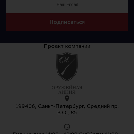
Тактическая медицина
Чехлы, рюкзаки, сумки
Подписаться
Фонари
Прочее снаряжение
Чистка, уход за оружием и релоадинг
Проект компании
Оружейная химия
Инструменты и другие аксессуары
Шомполы и наборы для чистки
Ершики, вишеры, переходники
Патчи
Релоадинг
199406, Санкт-Петербург, Средний пр.
В.О., 85
Линия Огня Медиа