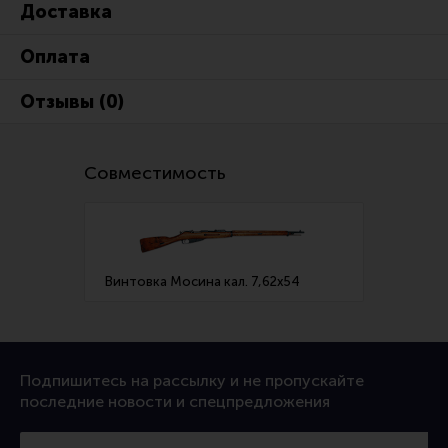
Доставка
Ремни для IPSC
Стрелковые таймеры
Оплата
Холощение и тренировки
Отзывы (0)
Другие аксессуары IPSC
Экипировка
Совместимость
Пневматика
Стрелковые очки
Стрелковые наушники
Винтовка Мосина кал. 7,62х54
Кобуры
Подсумки
Перчатки
Подпишитесь на рассылку и не пропускайте
Разгрузочные системы и защита
последние новости и спецпредложения
Защита головы