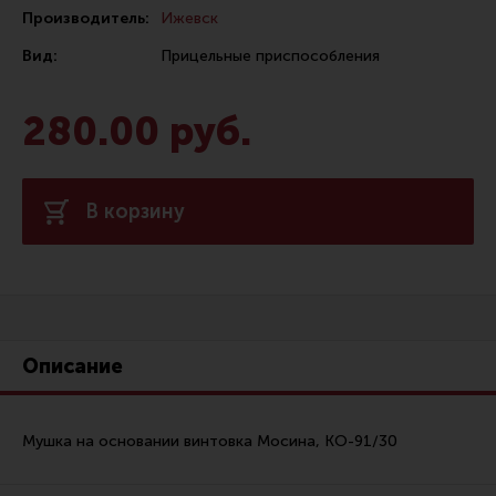
Производитель:
Ижевск
Сошки
Вид:
Прицельные приспособления
Антабки и ремни
Фонари и ЛЦУ
280.00 руб.
Тюнинг для пистолетов
Идеи для подарков
В корзину
Все разделы
Магазин для тех, кто стреляет
Каталог товаров для стрельбы
Описание
Снаряжение для IPSC
Кобуры для IPSC
Мушка на основании винтовка Мосина, КО-91/30
Паучеры и патронташи