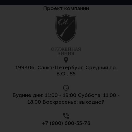
Тактическая медицина
Проект компании
Чехлы, рюкзаки, сумки
Фонари
Прочее снаряжение
Чистка, уход за оружием и релоадинг
Оружейная химия
Инструменты и другие аксессуары
199406, Санкт-Петербург, Средний пр.
В.О., 85
Шомполы и наборы для чистки
Ершики, вишеры, переходники
Патчи
Будние дни: 11:00 - 19:00 Суббота: 11:00 -
18:00 Воскресенье: выходной
Релоадинг
+7 (800) 600-55-78
Линия Огня Медиа