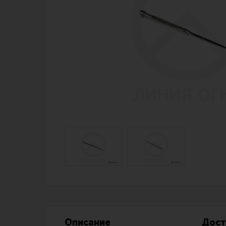
Магазин для тех, кто стреляет
Каталог товаров для стрельбы
Снаряжение для IPSC
Экипировка
Кобуры для IPSC
Пневматика
Паучеры и патронташи
Стрелковые 
Ремни для IPSC
Стрелковые 
Стрелковые таймеры
Кобуры
Холощение и тренировки
Подсумки
Другие аксессуары IPSC
Перчатки
Описание
Дост