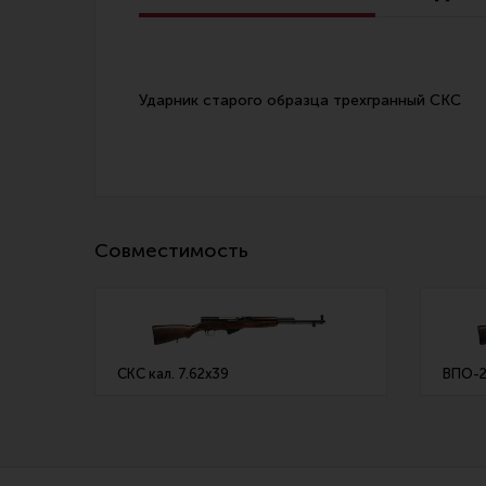
Линия Огня Медиа
Ударник старого образца трехгранный СКС
Совместимость
СКС кал. 7.62х39
ВПО-2