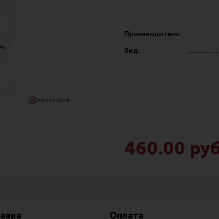
Производитель:
Вид:
Чистка,
Разгрузочные системы и защита
Оружейн
очки
Защита головы
Инструм
наушники
Тактическая медицина
Шомполы
460.00 руб
Чехлы, рюкзаки, сумки
Ершики,
Фонари
Патчи
Прочее снаряжение
Релоади
авка
Оплата