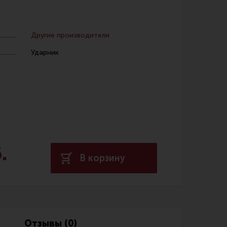
Другие производители
Ударник
 уход за оружием и релоадинг
ая химия
енты и другие аксессуары
 и наборы для чистки
.
 вишеры, переходники
В корзину
нг
Отзывы (0)