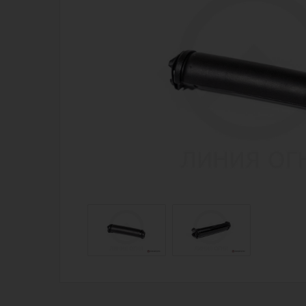
Магазин для тех, кто стреляет
Каталог товаров для стрельбы
Снаряжение для IPSC
Экипировка
Кобуры для IPSC
Пневматика
Паучеры и патронташи
Стрелковые 
Ремни для IPSC
Стрелковые 
Стрелковые таймеры
Кобуры
Холощение и тренировки
Подсумки
Другие аксессуары IPSC
Перчатки