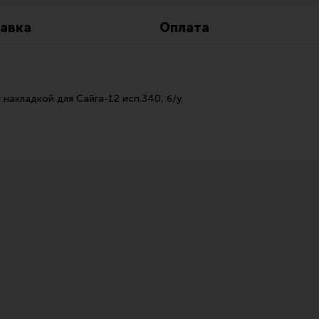
Все разделы
Новости
Мероприятия
авка
Оплата
накладкой для Сайга-12 исп.340, б/у.