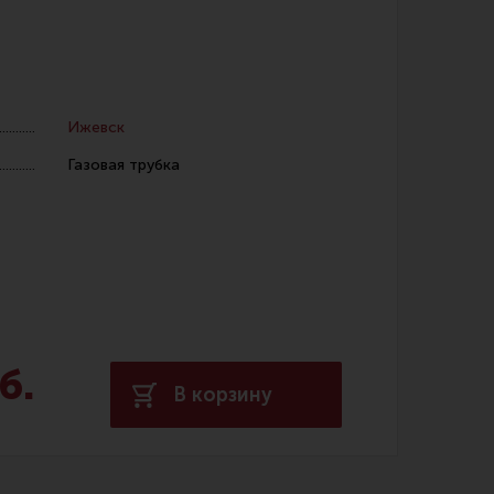
Ижевск
Газовая трубка
 уход за оружием и релоадинг
ая химия
енты и другие аксессуары
 и наборы для чистки
 вишеры, переходники
б.
В корзину
нг