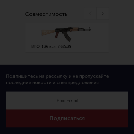
Ремни для IPSC
Совместимость
Стрелковые таймеры
Холощение и тренировки
Другие аксессуары IPSC
Экипировка
ВПО-136 кал. 7.62х39
ВПО-2
Пневматика
Стрелковые очки
Стрелковые наушники
Подпишитесь на рассылку и не пропускайте
последние новости и спецпредложения
Кобуры
Подсумки
Перчатки
Разгрузочные системы и защита
Подписаться
Защита головы