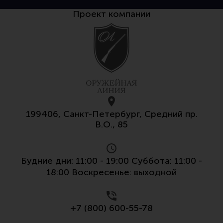
Тактическая медицина
Проект компании
Чехлы, рюкзаки, сумки
Фонари
Прочее снаряжение
Чистка, уход за оружием и релоадинг
Оружейная химия
Инструменты и другие аксессуары
199406, Санкт-Петербург, Средний пр.
В.О., 85
Шомполы и наборы для чистки
Ершики, вишеры, переходники
Патчи
Будние дни: 11:00 - 19:00 Суббота: 11:00 -
18:00 Воскресенье: выходной
Релоадинг
+7 (800) 600-55-78
Линия Огня Медиа