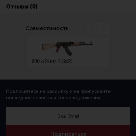
Ремни для IPSC
Отзывы (0)
Стрелковые таймеры
Холощение и тренировки
Совместимость
Другие аксессуары IPSC
Экипировка
Пневматика
ВПО-136 кал. 7.62х39
ВПО-2
Стрелковые очки
Стрелковые наушники
Кобуры
Подпишитесь на рассылку и не пропускайте
Подсумки
последние новости и спецпредложения
Перчатки
Разгрузочные системы и защита
Защита головы
Подписаться