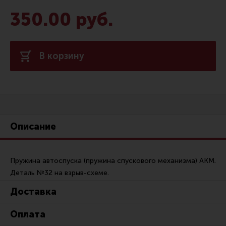
Сошки
350.00 руб.
Антабки и ремни
Фонари и ЛЦУ
В корзину
Тюнинг для пистолетов
Идеи для подарков
Все разделы
Описание
Магазин для тех, кто стреляет
Каталог товаров для стрельбы
Пружина автоспуска (пружина спускового механизма) АКМ.
Деталь №32 на взрыв-схеме.
Снаряжение для IPSC
Доставка
Кобуры для IPSC
Оплата
Паучеры и патронташи