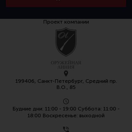
Тактическая медицина
Чехлы, рюкзаки, сумки
Проект компании
Фонари
Прочее снаряжение
Чистка, уход за оружием и релоадинг
Оружейная химия
Инструменты и другие аксессуары
Шомполы и наборы для чистки
199406, Санкт-Петербург, Средний пр.
Ершики, вишеры, переходники
В.О., 85
Патчи
Релоадинг
Будние дни: 11:00 - 19:00 Суббота: 11:00 -
18:00 Воскресенье: выходной
Линия Огня Медиа