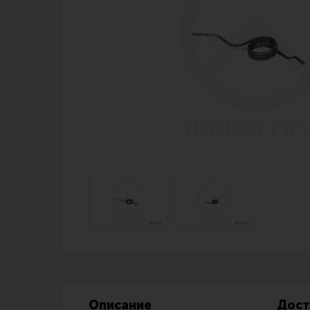
Магазин для тех, кто стреляет
Каталог товаров для стрельбы
Снаряжение для IPSC
Экипировка
Кобуры для IPSC
Пневматика
Паучеры и патронташи
Стрелковые 
Ремни для IPSC
Стрелковые 
Стрелковые таймеры
Кобуры
Холощение и тренировки
Подсумки
Другие аксессуары IPSC
Перчатки
Описание
Дост