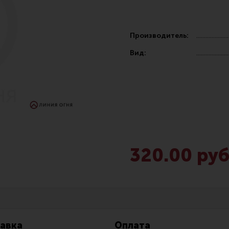
Производитель:
Вид:
Чистка,
Разгрузочные системы и защита
Оружейн
очки
Защита головы
Инструм
наушники
Тактическая медицина
Шомполы
320.00 руб
Чехлы, рюкзаки, сумки
Ершики,
Фонари
Патчи
Прочее снаряжение
Релоади
авка
Оплата