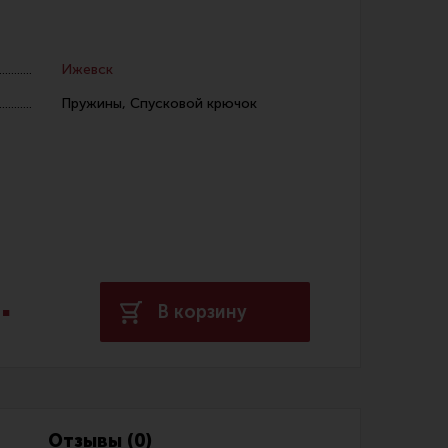
Ижевск
Пружины, Спусковой крючок
 уход за оружием и релоадинг
ая химия
енты и другие аксессуары
 и наборы для чистки
.
 вишеры, переходники
В корзину
нг
Отзывы (0)