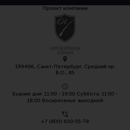
Тактическая медицина
Проект компании
Чехлы, рюкзаки, сумки
Фонари
Прочее снаряжение
Чистка, уход за оружием и релоадинг
Оружейная химия
Инструменты и другие аксессуары
199406, Санкт-Петербург, Средний пр.
В.О., 85
Шомполы и наборы для чистки
Ершики, вишеры, переходники
Патчи
Будние дни: 11:00 - 19:00 Суббота: 11:00 -
18:00 Воскресенье: выходной
Релоадинг
+7 (800) 600-55-78
Линия Огня Медиа