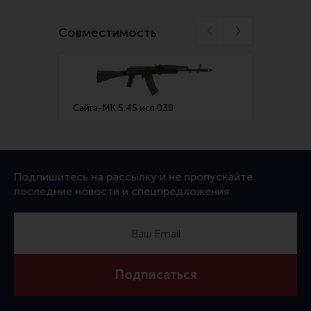
Ремни для IPSC
Совместимость
Стрелковые таймеры
Холощение и тренировки
Другие аксессуары IPSC
Экипировка
Сайга-МК 5.45 исп.030
Сайга-
Пневматика
Стрелковые очки
Стрелковые наушники
Подпишитесь на рассылку и не пропускайте
последние новости и спецпредложения
Кобуры
Подсумки
Перчатки
Разгрузочные системы и защита
Подписаться
Защита головы