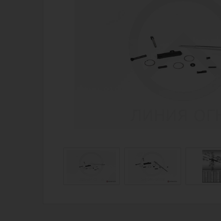
Магазин для тех, кто стреляет
Каталог товаров для стрельбы
Снаряжение для IPSC
Экипировка
Кобуры для IPSC
Пневматика
Паучеры и патронташи
Стрелковые 
Ремни для IPSC
Стрелковые 
Стрелковые таймеры
Кобуры
Холощение и тренировки
Подсумки
Другие аксессуары IPSC
Перчатки