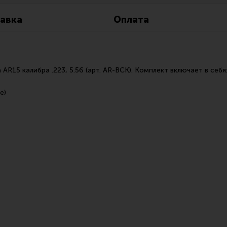
Все разделы
Новости
Мероприятия
авка
Оплата
AR15 калибра .223, 5.56 (арт. AR-BCK). Комплект включает в себя
е)