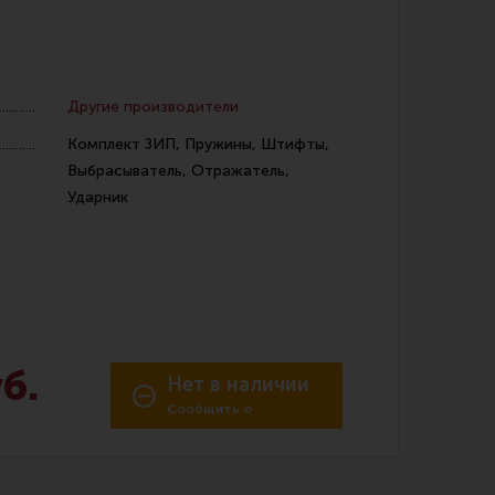
Другие производители
Комплект ЗИП, Пружины, Штифты,
Выбрасыватель, Отражатель,
 уход за оружием и релоадинг
Ударник
ая химия
енты и другие аксессуары
 и наборы для чистки
 вишеры, переходники
б.
Нет в наличии
Сообщить о
нг
поступлении