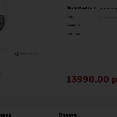
Производитель:
Вид:
Калибр:
Резьба:
Чистка,
Разгрузочные системы и защита
Оружейн
очки
Защита головы
Инструм
наушники
Тактическая медицина
Шомполы
13990.00 р
Чехлы, рюкзаки, сумки
Ершики,
Фонари
Патчи
Прочее снаряжение
Релоади
авка
Оплата