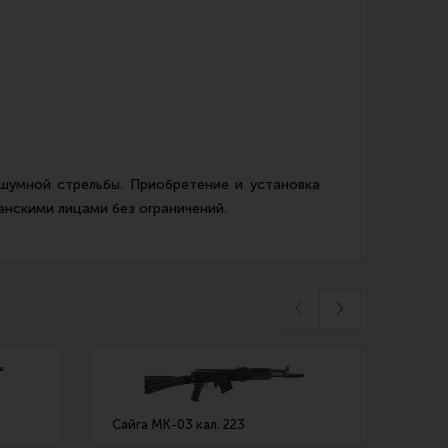
шумной стрельбы. Приобретение и установка
анскими лицами без ограничений.
Сайга МК-03 кал. 223
АК-74