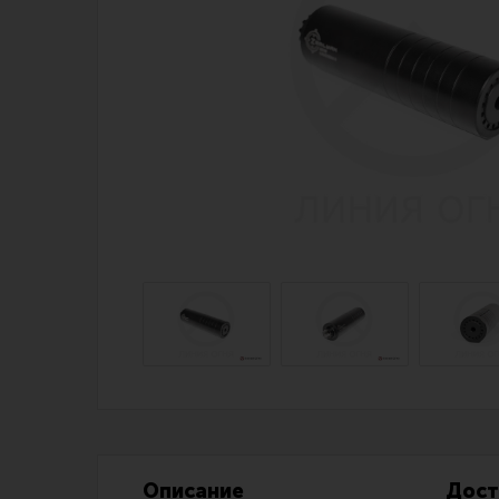
Магазин для тех, кто стреляет
Каталог товаров для стрельбы
Снаряжение для IPSC
Экипировка
Кобуры для IPSC
Пневматика
Паучеры и патронташи
Стрелковые 
Ремни для IPSC
Стрелковые 
Стрелковые таймеры
Кобуры
Холощение и тренировки
Подсумки
Другие аксессуары IPSC
Перчатки
Описание
Дост