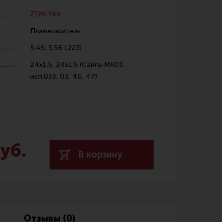
ZEMLYAK
Пламегаситель
5.45, 5.56 (.223)
24х1.5, 24х1.5 (Сайга-МК03,
исп.033, 03, 46, 47)
 уход за оружием и релоадинг
ая химия
енты и другие аксессуары
 и наборы для чистки
уб.
 вишеры, переходники
В корзину
нг
Отзывы (0)