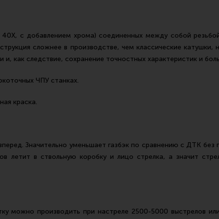
ь 40Х, с добавлением хрома) соединенных между собой резьб
струкция сложнее в производстве, чем классические катушки,
и, как следствие, сохранение точностных характеристик и боль
окоточных ЧПУ станках.
ая краска.
перед. Значительно уменьшает газбэк по сравнению с ДТК без 
зов летит в ствольную коробку и лицо стрелка, а значит стр
тку можно производить при настреле 2500-5000 выстрелов или 