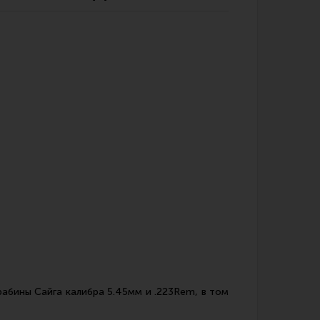
Обзоры
Фотоотчеты
абины Сайга калибра 5.45мм и .223Rem, в том