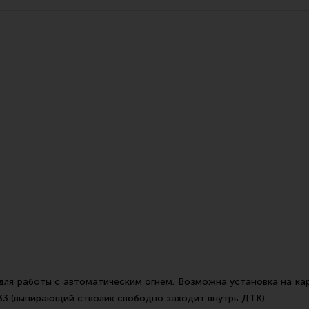
Все разделы
Новости
Мероприятия
я работы с автоматическим огнем. Возможна установка на кар
.33 (выпирающий стволик свободно заходит внутрь ДТК).