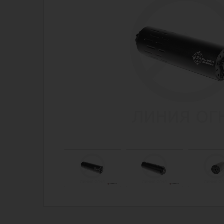
Магазин для тех, кто стреляет
Каталог товаров для стрельбы
Снаряжение для IPSC
Экипировка
Кобуры для IPSC
Пневматика
Паучеры и патронташи
Стрелковые 
Ремни для IPSC
Стрелковые 
Стрелковые таймеры
Кобуры
Холощение и тренировки
Подсумки
Другие аксессуары IPSC
Перчатки