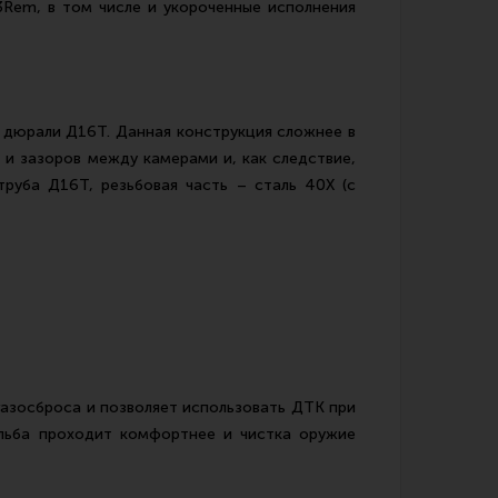
23Rem, в том числе и укороченные исполнения
й дюрали Д16Т. Данная конструкция сложнее в
 и зазоров между камерами и, как следствие,
труба Д16Т, резьбовая часть – сталь 40Х (с
газосброса и позволяет использовать ДТК при
ельба проходит комфортнее и чистка оружие