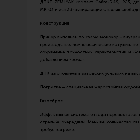
ДТКП ZEMLYAK компакт Сайга-5.45, .223, дюр
МК-03 и исп.33 (выпирающий стволик свободн
Конструкция
Прибор выполнен по схеме монокор - внутрен
производстве, чем классические катушки, но
сохранение точностных характеристик и бол
добавлением хрома).
ДТК изготовлены в заводских условиях на выс
Покрытие – специальная жаростойкая оружейн
Газосброс
Эффективная система отвода поровых газов в
стрельбе очередями. Меньше количество га
требуется реже.