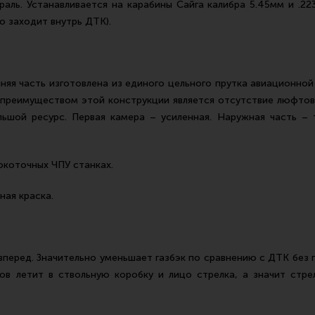
аль. Устанавливается на карабины Сайга калибра 5.45мм и .2
о заходит внутрь ДТК).
няя часть изготовлена из единого цельного прутка авиационно
 преимуществом этой конструкции является отсутствие люфтов
ьшой ресурс. Первая камера – усиленная. Наружная часть – 
окоточных ЧПУ станках.
ая краска.
перед. Значительно уменьшает газбэк по сравнению с ДТК без 
зов летит в ствольную коробку и лицо стрелка, а значит стр