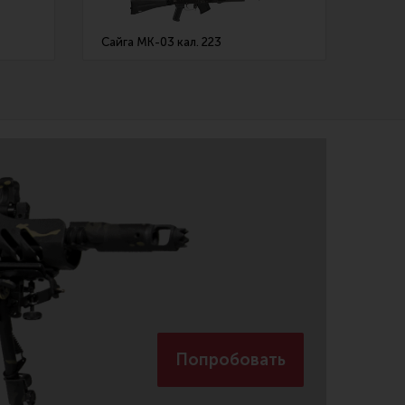
Сайга МК-03 кал. 223
АК-74
Попробовать