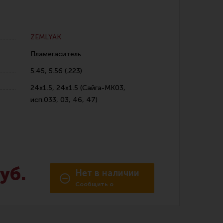
ZEMLYAK
Пламегаситель
5.45, 5.56 (.223)
 уход за оружием и релоадинг
24х1.5, 24х1.5 (Сайга-МК03,
исп.033, 03, 46, 47)
ая химия
енты и другие аксессуары
 и наборы для чистки
 вишеры, переходники
уб.
Нет в наличии
Сообщить о
нг
поступлении