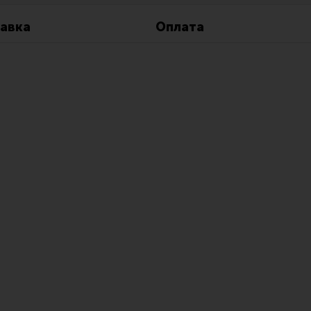
Все разделы
Новости
Мероприятия
авка
Оплата