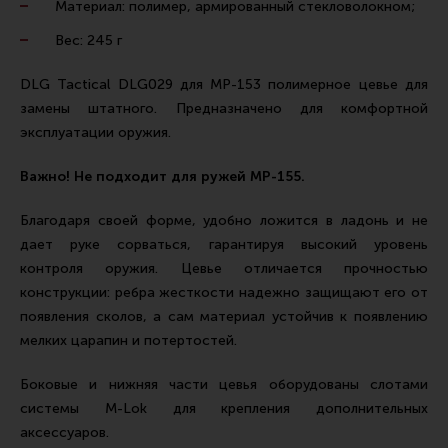
Материал: полимер, армированный стекловолокном;
Ремни для IPSC
Вес: 245 г
Стрелковые таймеры
Холощение и тренировки
DLG Tactical DLG029 для МР-153 полимерное цевье для
замены штатного. Предназначено для комфортной
Другие аксессуары IPSC
эксплуатации оружия.
Экипировка
Важно! Не подходит для ружей МР-155.
Пневматика
Стрелковые очки
Благодаря своей форме, удобно ложится в ладонь и не
дает руке сорваться, гарантируя высокий уровень
Стрелковые наушники
контроля оружия. Цевье отличается прочностью
Кобуры
конструкции: ребра жесткости надежно защищают его от
появления сколов, а сам материал устойчив к появлению
Подсумки
мелких царапин и потертостей.
Перчатки
Боковые и нижняя части цевья оборудованы слотами
Разгрузочные системы и защита
системы M-Lok для крепления дополнительных
Защита головы
аксессуаров.