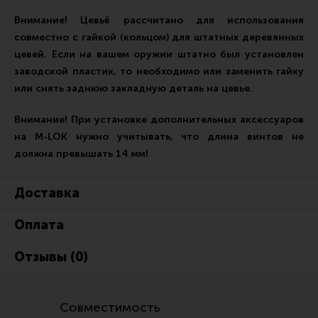
Тактическая медицина
Внимание! Цевьё рассчитано для использования
Чехлы, рюкзаки, сумки
совместно с гайкой (кольцом) для штатных деревянных
Фонари
цевей. Если на вашем оружии штатно был установлен
заводской пластик, то необходимо или заменить гайку
Прочее снаряжение
или снять заднюю закладную деталь на цевье.
Чистка, уход за оружием и релоадинг
Внимание! При установке дополнительных аксессуаров
Оружейная химия
на M-LOK нужно учитывать, что длина винтов не
Инструменты и другие аксессуары
должна превышать 14 мм!
Шомполы и наборы для чистки
Доставка
Ершики, вишеры, переходники
Оплата
Патчи
Релоадинг
Отзывы (0)
Линия Огня Медиа
Совместимость