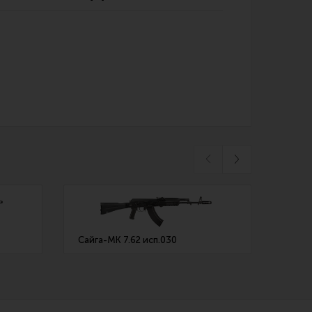
Обзоры
Фотоотчеты
Сайга-МК 7.62 исп.030
Сайга