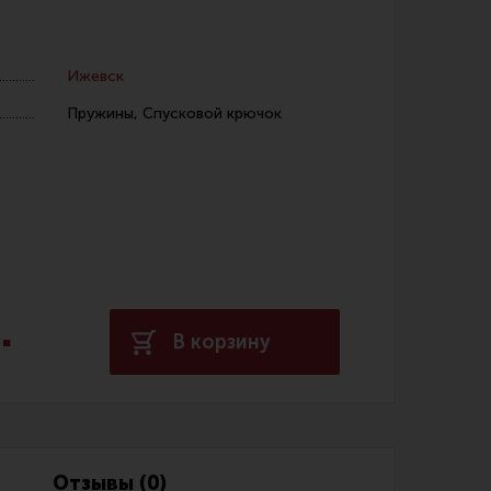
Ижевск
Пружины, Спусковой крючок
 уход за оружием и релоадинг
ая химия
енты и другие аксессуары
 и наборы для чистки
.
 вишеры, переходники
В корзину
нг
Отзывы (0)