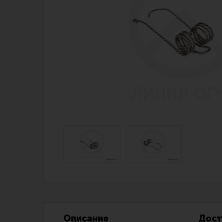
Магазин для тех, кто стреляет
Каталог товаров для стрельбы
Снаряжение для IPSC
Экипировка
Кобуры для IPSC
Пневматика
Паучеры и патронташи
Стрелковые 
Ремни для IPSC
Стрелковые 
Стрелковые таймеры
Кобуры
Холощение и тренировки
Подсумки
Другие аксессуары IPSC
Перчатки
Описание
Дост