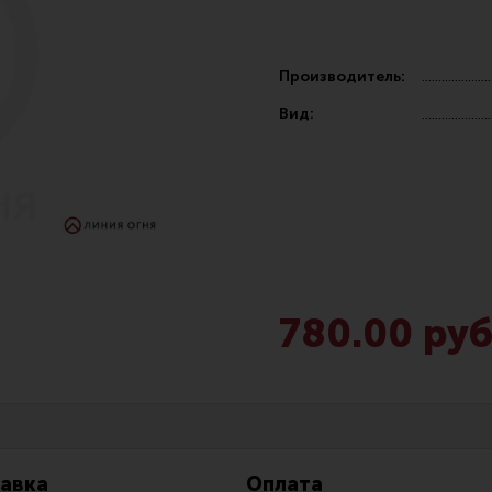
Производитель:
Вид:
Чистка,
Разгрузочные системы и защита
Оружейн
очки
Защита головы
Инструм
наушники
Тактическая медицина
Шомполы
780.00 руб
Чехлы, рюкзаки, сумки
Ершики,
Фонари
Патчи
Прочее снаряжение
Релоади
авка
Оплата