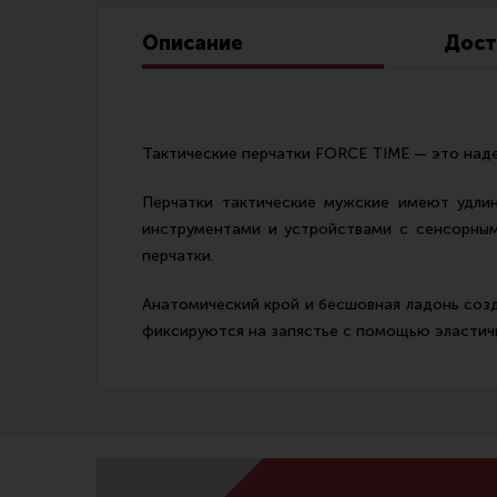
Линия Огня Медиа
Описание
Дост
Тактические перчатки FORСE TIME — это наде
Перчатки тактические мужские имеют удлин
инструментами и устройствами с сенсорным
перчатки.
Анатомический крой и бесшовная ладонь соз
фиксируются на запястье с помощью эластично