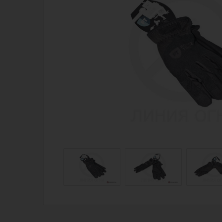
Магазин для тех, кто стреляет
Каталог товаров для стрельбы
Снаряжение для IPSC
Экипировка
Кобуры для IPSC
Пневматика
Паучеры и патронташи
Стрелковые 
Ремни для IPSC
Стрелковые 
Стрелковые таймеры
Кобуры
Холощение и тренировки
Подсумки
Другие аксессуары IPSC
Перчатки