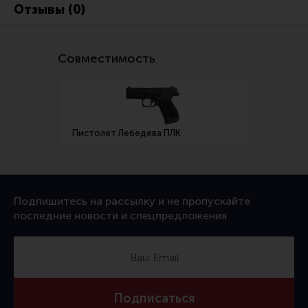
Ремни для IPSC
Отзывы (0)
Стрелковые таймеры
Холощение и тренировки
Совместимость
Другие аксессуары IPSC
Экипировка
Пневматика
Пистолет Лебедева ПЛК
Стрелковые очки
Стрелковые наушники
Кобуры
Подпишитесь на рассылку и не пропускайте
последние новости и спецпредложения
Подсумки
Перчатки
Разгрузочные системы и защита
Защита головы
Подписаться