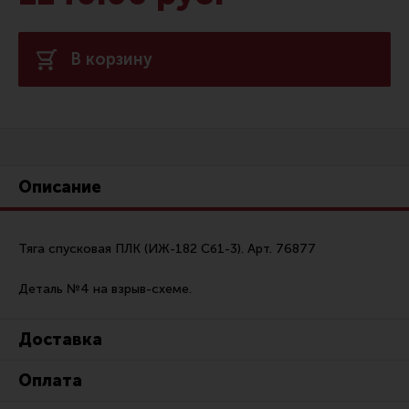
Сошки
Антабки и ремни
В корзину
Фонари и ЛЦУ
Тюнинг для пистолетов
Идеи для подарков
Все разделы
Описание
Магазин для тех, кто стреляет
Тяга спусковая ПЛК (ИЖ-182 Сб1-3). Арт. 76877
Каталог товаров для стрельбы
Деталь №4 на взрыв-схеме.
Снаряжение для IPSC
Доставка
Кобуры для IPSC
Оплата
Паучеры и патронташи