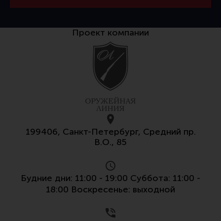
Тактическая медицина
Чехлы, рюкзаки, сумки
Проект компании
Фонари
Прочее снаряжение
Чистка, уход за оружием и релоадинг
Оружейная химия
Инструменты и другие аксессуары
Шомполы и наборы для чистки
199406, Санкт-Петербург, Средний пр.
Ершики, вишеры, переходники
В.О., 85
Патчи
Релоадинг
Будние дни: 11:00 - 19:00 Суббота: 11:00 -
18:00 Воскресенье: выходной
Линия Огня Медиа