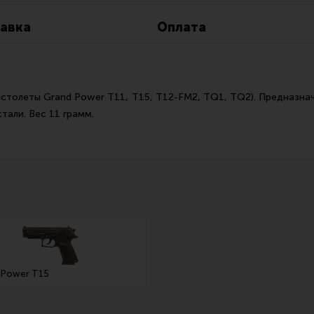
Все разделы
Новости
Мероприятия
авка
Оплата
истолеты Grand Power T11, T15, T12-FM2, TQ1, TQ2). Предназна
тали. Вес 11 грамм.
 Power T15