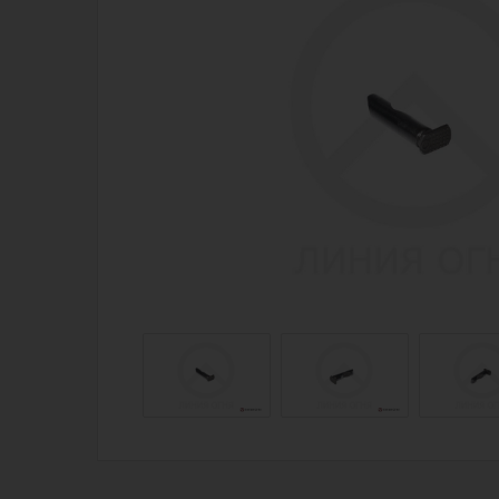
Магазин для тех, кто стреляет
Каталог товаров для стрельбы
Снаряжение для IPSC
Экипировка
Кобуры для IPSC
Пневматика
Паучеры и патронташи
Стрелковые 
Ремни для IPSC
Стрелковые 
Стрелковые таймеры
Кобуры
Холощение и тренировки
Подсумки
Другие аксессуары IPSC
Перчатки