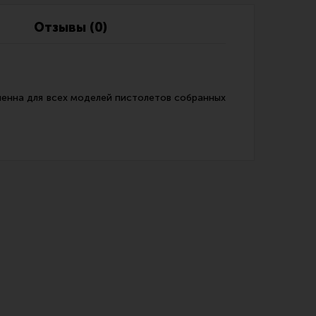
Обзоры
Фотоотчеты
Отзывы (0)
ченна для всех моделей пистолетов собранных