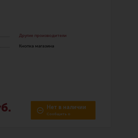
Другие производители
Кнопка магазина
 уход за оружием и релоадинг
ая химия
енты и другие аксессуары
 и наборы для чистки
 вишеры, переходники
б.
Нет в наличии
Сообщить о
нг
поступлении