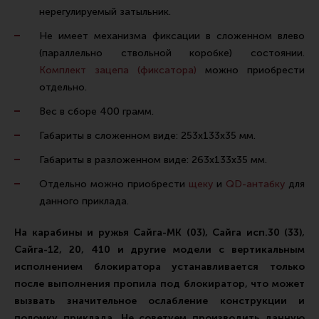
Тактическая медицина
нерегулируемый затыльник.
Чехлы, рюкзаки, сумки
Не имеет механизма фиксации в сложенном влево
(параллельно ствольной коробке) состоянии.
Фонари
Комплект зацепа (фиксатора)
можно приобрести
Прочее снаряжение
отдельно.
Чистка, уход за оружием и релоадинг
Вес в сборе 400 грамм.
Оружейная химия
Габариты в сложенном виде: 253х133х35 мм.
Инструменты и другие аксессуары
Габариты в разложенном виде: 263х133х35 мм.
Шомполы и наборы для чистки
Отдельно можно приобрести
щеку
и
QD-антабку
для
Ершики, вишеры, переходники
данного приклада.
Патчи
На карабины и ружья Сайга-МК (03), Сайга исп.30 (33),
Релоадинг
Сайга-12, 20, 410 и другие модели с вертикальным
исполнением блокиратора устанавливается только
после выполнения пропила под блокиратор, что может
Линия Огня Медиа
вызвать значительное ослабление конструкции и
поломку приклада. Не советуем производить данную