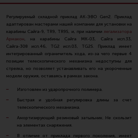
Ремни для IPSC
Стрелковые таймеры
Регулируемый складной приклад АК-ЭВО Gen2. Приклад
адаптирован мастерами нашей компании для установки на
Холощение и тренировки
карабины Сайга-9, TR9, TR9S, и, при наличии
легализатора
Другие аксессуары IPSC
Армакон
, на карабины Сайга МК-03, Сайга исп.33,
Экипировка
Сайга-308 исп.46, TG2 исп.03, TG2S. Приклад имеет
интегрированный ограничитель хода, из-за чего первые 4
Пневматика
позиции телескопического механизма недоступны для
Стрелковые очки
стрелка, но позволяет устанавливать его на укороченные
модели оружия, оставаясь в рамках закона.
Стрелковые наушники
Кобуры
Изготовлен из ударопрочного полимера.
Подсумки
Быстрая и удобная регулировка длины за счет
телескопического механизма.
Перчатки
Амортизирующий резиновый затыльник. Не скользит
Разгрузочные системы и защита
на элементах снаряжения.
Защита головы
В отличие от приклада первого поколения, имеет