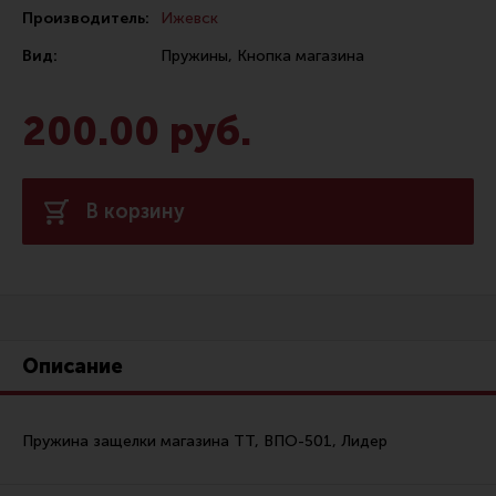
Производитель:
Ижевск
Сошки
Вид:
Пружины, Кнопка магазина
Антабки и ремни
Фонари и ЛЦУ
200.00 руб.
Тюнинг для пистолетов
Идеи для подарков
В корзину
Все разделы
Магазин для тех, кто стреляет
Каталог товаров для стрельбы
Описание
Снаряжение для IPSC
Кобуры для IPSC
Пружина защелки магазина ТТ, ВПО-501, Лидер
Паучеры и патронташи