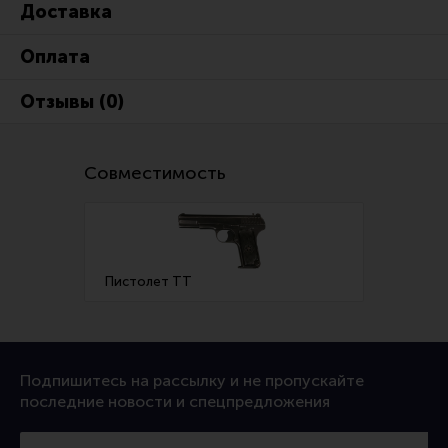
Доставка
Ремни для IPSC
Стрелковые таймеры
Оплата
Холощение и тренировки
Отзывы (0)
Другие аксессуары IPSC
Экипировка
Совместимость
Пневматика
Стрелковые очки
Стрелковые наушники
Пистолет ТТ
Кобуры
Подсумки
Перчатки
Подпишитесь на рассылку и не пропускайте
Разгрузочные системы и защита
последние новости и спецпредложения
Защита головы