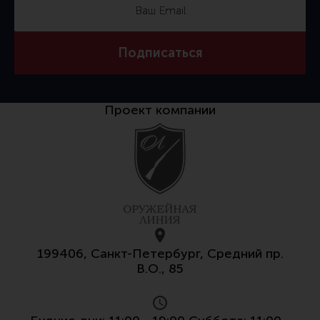
Тактическая медицина
Чехлы, рюкзаки, сумки
Подписаться
Фонари
Прочее снаряжение
Чистка, уход за оружием и релоадинг
Проект компании
Оружейная химия
Инструменты и другие аксессуары
Шомполы и наборы для чистки
Ершики, вишеры, переходники
Патчи
Релоадинг
199406, Санкт-Петербург, Средний пр.
В.О., 85
Линия Огня Медиа