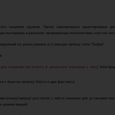
того ношения оружия. Также максимально адаптирована дл
ные материалы и решения, проверенные многолетним опытом экс
лируемый по длине ремень и стальную пряжку типа "Кобра".
в:
для ношения пистолета и запасного магазина к нему
(платфо
 к базе на липучку Velcro и два фастекса.
им (снизу/сверху) доступом с velcro-панелью для установки п
их ценных вещей.