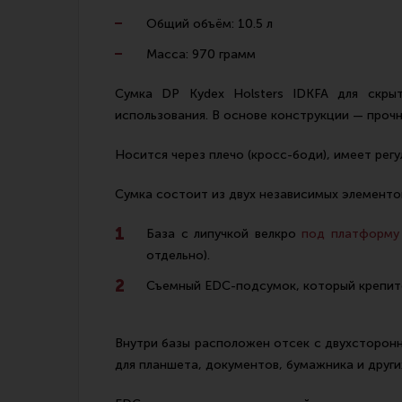
Общий объём: 10.5 л
Масса: 970 грамм
Сумка DP Kydex Holsters IDKFA для скры
использования. В основе конструкции — проч
Носится через плечо (кросс-боди), имеет регу
Сумка состоит из двух независимых элементо
База с липучкой велкро
под платформу 
отдельно).
Съемный EDC-подсумок, который крепится
Внутри базы расположен отсек с двухсторонн
для планшета, документов, бумажника и друг