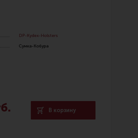
DP-Kydex-Holsters
Сумка-Кобура
 уход за оружием и релоадинг
ая химия
енты и другие аксессуары
 и наборы для чистки
 вишеры, переходники
б.
В корзину
нг