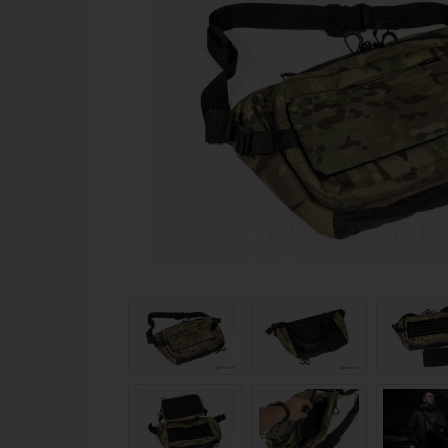
Магазин для тех, кто стреляет
Каталог товаров для стрельбы
Снаряжение для IPSC
Экипировка
Кобуры для IPSC
Пневматика
Паучеры и патронташи
Стрелковые 
Ремни для IPSC
Стрелковые 
Стрелковые таймеры
Кобуры
Холощение и тренировки
Подсумки
Другие аксессуары IPSC
Перчатки