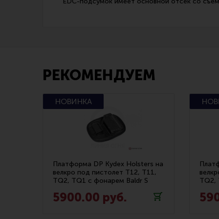
EDC-подсумок имеет основной отсек со съем
РЕКОМЕНДУЕМ
Платформа DP Kydex Holsters на
Платф
велкро под пистолет T12, T11,
велкр
TQ2, TQ1 с фонарем Baldr S
TQ2,
5900.00 руб.
590