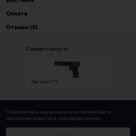
Доставка
Ремни для IPSC
Оплата
Стрелковые таймеры
Холощение и тренировки
Отзывы (0)
Другие аксессуары IPSC
Экипировка
Совместимость
Пневматика
Стрелковые очки
Стрелковые наушники
Пистолет ТТ
Кобуры
Подсумки
Перчатки
Подпишитесь на рассылку и не пропускайте
Разгрузочные системы и защита
последние новости и спецпредложения
Защита головы