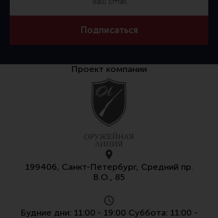
Тактическая медицина
Чехлы, рюкзаки, сумки
Подписаться
Фонари
Прочее снаряжение
Проект компании
Чистка, уход за оружием и релоадинг
Оружейная химия
Инструменты и другие аксессуары
Шомполы и наборы для чистки
Ершики, вишеры, переходники
Патчи
199406, Санкт-Петербург, Средний пр.
Релоадинг
В.О., 85
Линия Огня Медиа
Будние дни: 11:00 - 19:00 Суббота: 11:00 -