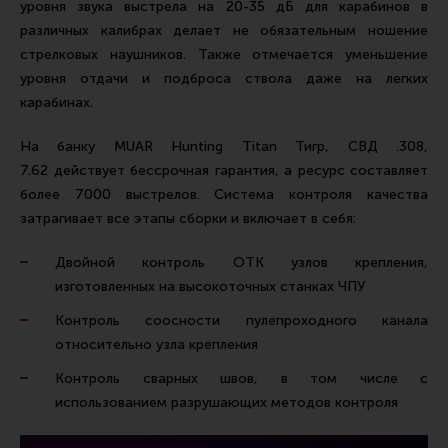
уровня звука выстрела на 20-35 дБ для карабинов в
Все разделы
различных калибрах делает не обязательным ношение
стрелковых наушников. Также отмечается уменьшение
Новости
уровня отдачи и подброса ствола даже на легких
Мероприятия
карабинах.
Обзоры
На банку MUAR Hunting Titan Тигр, СВД .308,
Фотоотчеты
7.62 действует бессрочная гарантия, а ресурс составляет
более 7000 выстрелов. Система контроля качества
затрагивает все этапы сборки и включает в себя:
Двойной контроль ОТК узлов крепления,
изготовленных на высокоточных станках ЧПУ
Контроль соосности пулепроходного канала
относительно узла крепления
Контроль сварных швов, в том числе с
использованием разрушающих методов контроля