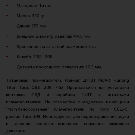
Ремни для IPSC
Материал: Титан
Стрелковые таймеры
Масса: 390 гр
Холощение и тренировки
Длина: 255 мм
Другие аксессуары IPSC
Внешний диаметр изделия: 44.5 мм
Экипировка
Крепление: на штатный пламегаситель
Пневматика
Калибр: 7.62, .308
Стрелковые очки
Диаметр проходного отверстия: 10.5 мм
Стрелковые наушники
Титановый пламегаситель (банка) ДТКП MUAR Hunting
Кобуры
Titan Тигр, СВД .308, 7.62. Предназначен для установки
винтовки СВД и карабины ТИГР с штатными
Подсумки
пламегасителями. Не совместим с моделями, имеющими
Перчатки
"тюльпанообразные" пламегасители по типу СВД-С,
ранние Тигр-308. Используется для перенаправления звука
Разгрузочные системы и защита
и гашения вспышки выстрела, снижения звукового
Защита головы
давления.