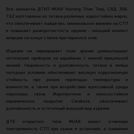
Тактическая медицина
Все элементы ДТКП MUAR Hunting Titan Тигр, СВД .308,
Чехлы, рюкзаки, сумки
7.62 изготовлены из титана различных жаростойких марок,
Фонари
что обеспечивает малый вес, минимальное влияние на СТП
и повышает разворотистость оружия - меньший момент
Прочее снаряжение
инерции на конце ствола при переносе огня.
Чистка, уход за оружием и релоадинг
Изделие не перекрывает поле зрения целика/мушки/
Оружейная химия
оптических приборов на карабинах с низкой прицельной
Инструменты и другие аксессуары
линией. Надежность и долговечность титана в любых
погодных условиях обеспечивает высокую коррозионную
Шомполы и наборы для чистки
стойкость при резких перепадах температуры и
Ершики, вишеры, переходники
влажности, а также при воздействии агрессивной среды
пороховых газов. Жаропрочное и износостойкое
Патчи
керамическое покрытие Cerakote, обеспечивает
Релоадинг
долговечность и эстетичный внешний вид изделия.
ДТК открытого типа MUAR имеет отличную
Линия Огня Медиа
повторяемость СТП при съеме и установке, а cнижение